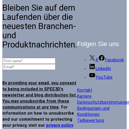
Bleiben Sie auf dem
Laufenden über die
neuesten Branchen-
und
Produktnachrichten.
Folgen Sie uns
X
Facebook
LinkedIn
YouTube
By providing your email, you consent
to being included in SPEE3D's
Kontakt
newsletter and blog distribution list.
Karriere
You may unsubscribe from these
Datenschutzbestimmunge
communications at any time
. For
Bedingungen und
information on how to unsubscribe
Konditionen
and our commitment to protecting
Teilbewertung
your privacy, visit our
privacy policy
.