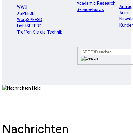
Academic Research
Anfrag
WWU
Service-Büros
Anmel
XSPEE3D
Newsle
WarpSPEE3D
Kunde
LichtSPEE3D
Treffen Sie die Technik
Nachrichten