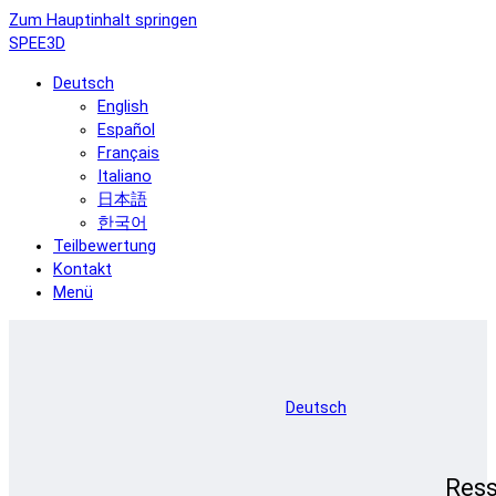
Zum Hauptinhalt springen
SPEE3D
Deutsch
English
Español
Français
Italiano
日本語
한국어
Teilbewertung
Kontakt
Menü
Deutsch
Res