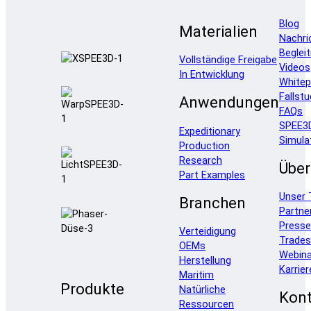
Blog
Materialien
Nachri
Beglei
Vollständige Freigabe
Videos
In Entwicklung
Whitep
Fallstu
Anwendungen
FAQs
SPEE3
Expeditionary
Simula
Production
Research
Über
Part Examples
Unser
Branchen
Partne
Press
Verteidigung
Trade
OEMs
Webina
Herstellung
Karrier
Maritim
Produkte
Natürliche
Kont
Ressourcen