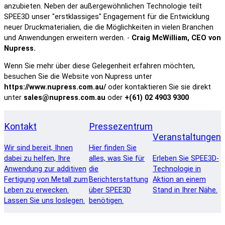
anzubieten. Neben der außergewöhnlichen Technologie teilt
SPEE3D unser "erstklassiges" Engagement für die Entwicklung
neuer Druckmaterialien, die die Möglichkeiten in vielen Branchen
und Anwendungen erweitern werden. -
Craig McWilliam, CEO von
Nupress.
Wenn Sie mehr über diese Gelegenheit erfahren möchten,
besuchen Sie die Website von Nupress unter
https://www.nupress.com.au/
oder kontaktieren Sie sie direkt
unter
sales@nupress.com.au
oder
+(61) 02 4903 9300
Kontakt
Pressezentrum
Veranstaltungen
Wir sind bereit, Ihnen
Hier finden Sie
dabei zu helfen, Ihre
alles, was Sie für
Erleben Sie SPEE3D-
Anwendung zur additiven
die
Technologie in
Fertigung von Metall zum
Berichterstattung
Aktion an einem
Leben zu erwecken.
über SPEE3D
Stand in Ihrer Nähe.
Lassen Sie uns loslegen.
benötigen.