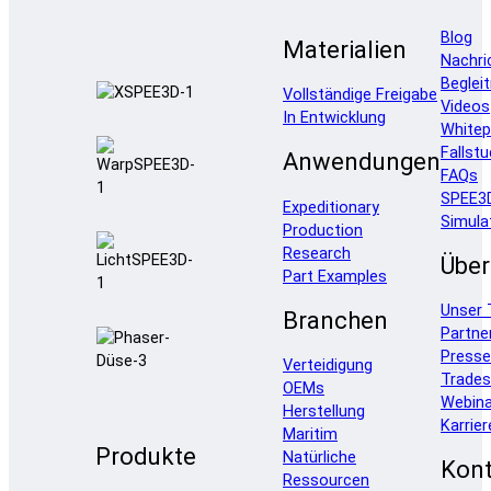
Blog
Materialien
Nachri
Beglei
Vollständige Freigabe
Videos
In Entwicklung
Whitep
Fallstu
Anwendungen
FAQs
SPEE3
Expeditionary
Simula
Production
Research
Über
Part Examples
Unser
Branchen
Partne
Press
Verteidigung
Trade
OEMs
Webina
Herstellung
Karrier
Maritim
Produkte
Natürliche
Kont
Ressourcen