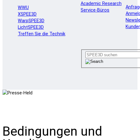
Academic Research
Anfrag
WWU
Service-Büros
Anmel
XSPEE3D
Newsle
WarpSPEE3D
Kunde
LichtSPEE3D
Treffen Sie die Technik
Bedingungen und