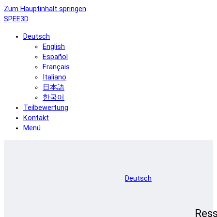
Zum Hauptinhalt springen
SPEE3D
Deutsch
English
Español
Français
Italiano
日本語
한국어
Teilbewertung
Kontakt
Menü
Deutsch
Res