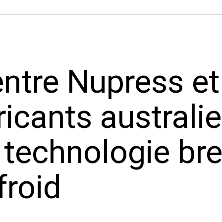
 entre Nupress 
icants australi
a technologie br
froid