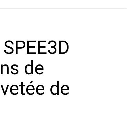
et SPEE3D
ens de
evetée de