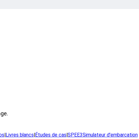
age.
éos
|
Livres blancs
|
Études de cas
|
SPEE3Simulateur d'embarcation