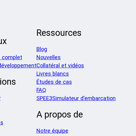
Ressources
ux
Blog
 complet
Nouvelles
 développement
Collatéral et vidéos
Livres blancs
ions
Études de cas
FAQ
y
SPEE3Simulateur d'embarcation
A propos de
es
Notre équipe