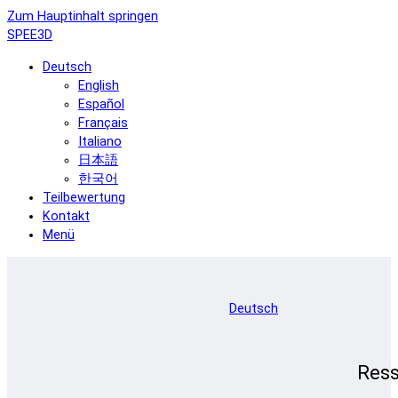
Zum Hauptinhalt springen
SPEE3D
Deutsch
English
Español
Français
Italiano
日本語
한국어
Teilbewertung
Kontakt
Menü
Deutsch
Res