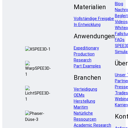
Blog
Materialien
Nachri
Beglei
Vollständige Freigabe
Videos
In Entwicklung
Whitep
Fallstu
Anwendungen
FAQs
SPEE3
Expeditionary
Simula
Production
Research
Über
Part Examples
Unser
Branchen
Partne
Press
Verteidigung
Trade
OEMs
Webina
Herstellung
Karrier
Maritim
Natürliche
Kont
Ressourcen
Academic Research