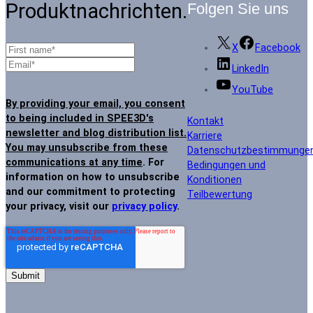
Produktnachrichten.
Folgen Sie uns
X
Facebook
LinkedIn
YouTube
By providing your email, you consent
to being included in SPEE3D's
Kontakt
newsletter and blog distribution list.
Karriere
You may unsubscribe from these
Datenschutzbestimmunge
communications at any time
. For
Bedingungen und
information on how to unsubscribe
Konditionen
and our commitment to protecting
Teilbewertung
your privacy, visit our
privacy policy
.