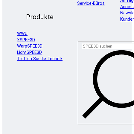
Anfrag
Service-Büros
Anmel
Newsle
Produkte
Kunde
WWU
XSPEE3D
WarpSPEE3D
LichtSPEE3D
Treffen Sie die Technik