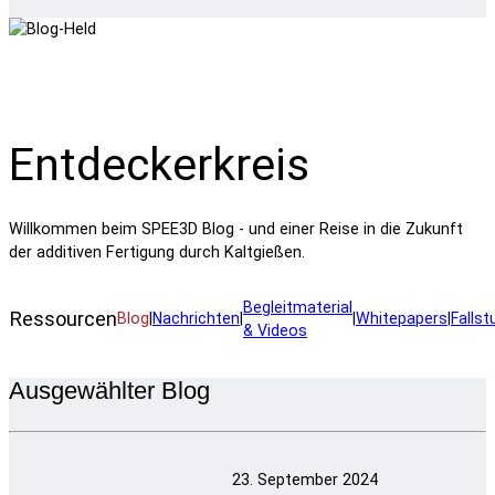
Entdeckerkreis
Willkommen beim SPEE3D Blog - und einer Reise in die Zukunft
der additiven Fertigung durch Kaltgießen.
Begleitmaterial
Ressourcen
Blog
|
Nachrichten
|
|
Whitepapers
|
Fallst
& Videos
Ausgewählter Blog
23. September 2024