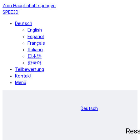
Zum Hauptinhalt springen
SPEE3D
Deutsch
English
Español
Français
Italiano
日本語
한국어
Teilbewertung
Kontakt
Menü
Deutsch
Res