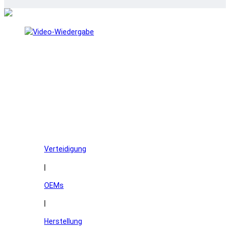
Überall Metall
herstellen
Schnelle Herstellung langlebiger Metallteile direkt am Ort des
Bedarfs.
Verteidigung
|
OEMs
|
Herstellung