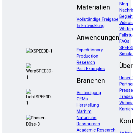
Blog
Materialien
Nachri
Beglei
Vollständige Freigabe
Videos
In Entwicklung
Whitep
Fallstu
Anwendungen
FAQs
SPEE3
Expeditionary
Simula
Production
Research
Über
Part Examples
Unser
Branchen
Partne
Press
Verteidigung
Trade
OEMs
Webina
Herstellung
Karrier
Maritim
Natürliche
Kont
Ressourcen
Academic Research