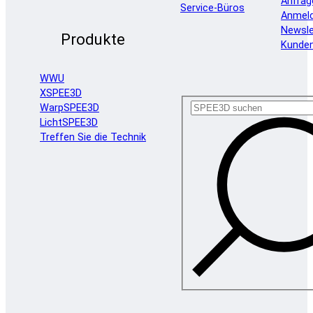
Anfrag
Service-Büros
Anmel
Newsle
Produkte
Kunde
WWU
XSPEE3D
WarpSPEE3D
LichtSPEE3D
Treffen Sie die Technik