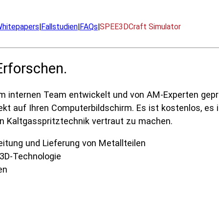
hitepapers
|
Fallstudien
|
FAQs
|
SPEE3DCraft Simulator
Erforschen.
 internen Team entwickelt und von AM-Experten geprü
kt auf Ihren Computerbildschirm. Es ist kostenlos, es i
en Kaltgasspritztechnik vertraut zu machen.
itung und Lieferung von Metallteilen
E3D-Technologie
en