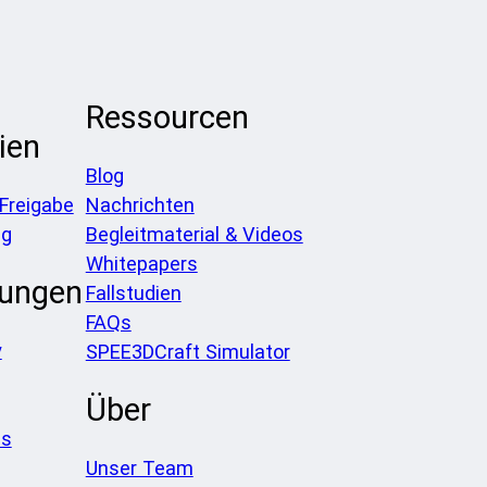
Ressourcen
ien
Blog
 Freigabe
Nachrichten
ng
Begleitmaterial & Videos
Whitepapers
ungen
Fallstudien
FAQs
y
SPEE3DCraft Simulator
Über
es
Unser Team