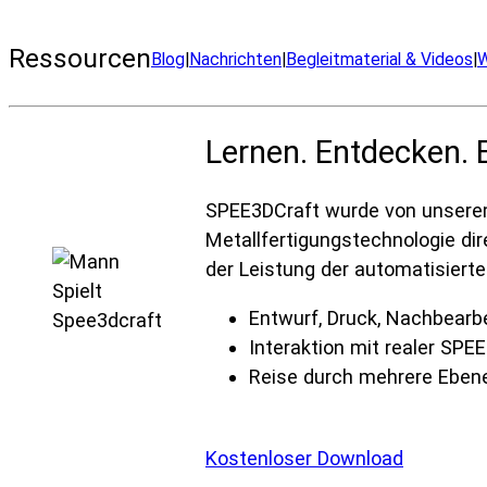
Ressourcen
Blog
|
Nachrichten
|
Begleitmaterial & Videos
|
W
Lernen. Entdecken. 
SPEE3DCraft wurde von unserem
Metallfertigungstechnologie dire
der Leistung der automatisiert
Entwurf, Druck, Nachbearbe
Interaktion mit realer SPE
Reise durch mehrere Eben
Kostenloser Download