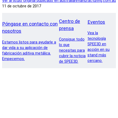
Ver artículo original publicado en australianmanufacturing.com.au
11 de octubre de 2017
Centro de
Eventos
Póngase en contacto con
prensa
nosotros
Vea la
tecnología
Consigue todo
Estamos listos para ayudarle a
SPEE3D en
lo que
dar vida a su aplicación de
acción en su
necesitas para
fabricación aditiva metálica.
stand más
cubrir la noticia
Empecemos.
cercano.
de SPEE3D.