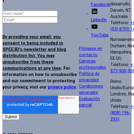
desarrollo
Facebook
Darwin, NT,
Australia
LinkedIn
Teléfono:
+
(03) 8759 1
YouTube
By providing your email, you
Norteaméri
consent to being included in
Durham, Ne
Póngase en
SPEE3D's newsletter and blog
Hampshire,
contacto
distribution list. You may
EE.UU.
Carreras
unsubscribe from these
Teléfono:
+
profesionales
communications at any time
. For
877-908-93
Política de
information on how to unsubscribe
privacidad
and our commitment to protecting
Reino
Condiciones
your privacy, visit our
privacy policy
.
Unido/Euro
generales
Londres, Re
Evaluación
Unido
parcial
Teléfono:
+
(808) 196-
2931