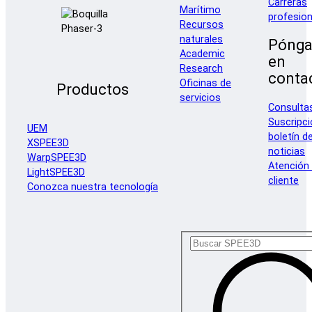
Carreras
Marítimo
profesion
Recursos
naturales
Pónga
Academic
en
Research
conta
Oficinas de
Productos
servicios
Consulta
Suscripci
UEM
boletín d
XSPEE3D
noticias
WarpSPEE3D
Atención 
LightSPEE3D
cliente
Conozca nuestra tecnología