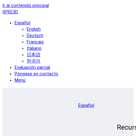
Ir al contenido principal
SPEE3D
Español
English
Deutsch
Français
Italiano
日本語
한국어
Evaluación parcial
Póngase en contacto
Menú
Español
Recur