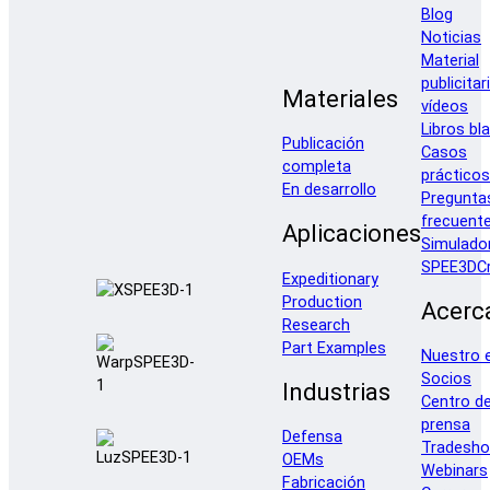
Blog
Noticias
Material
publicitar
Materiales
vídeos
Libros bl
Publicación
Casos
completa
prácticos
En desarrollo
Pregunta
frecuent
Aplicaciones
Simulado
SPEE3DCr
Expeditionary
Production
Acerc
Research
Part Examples
Nuestro 
Socios
Industrias
Centro d
prensa
Defensa
Tradesh
OEMs
Webinars
Fabricación