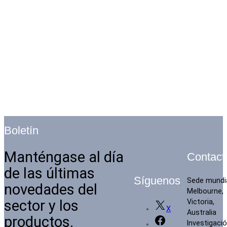
Boletín
Manténgase al día
Contact
de las últimas
Síguenos
Sede mundi
novedades del
Melbourne,
sector y los
Victoria,
X
Australia
productos.
Investigació