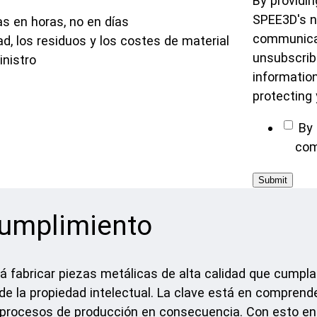
By providin
SPEE3D's ne
s en horas, no en días
communicat
, los residuos y los costes de material
unsubscrib
nistro
informatio
protecting 
By 
com
cumplimiento
 fabricar piezas metálicas de alta calidad que cumplan
 de la propiedad intelectual. La clave está en comprende
s procesos de producción en consecuencia. Con esto e