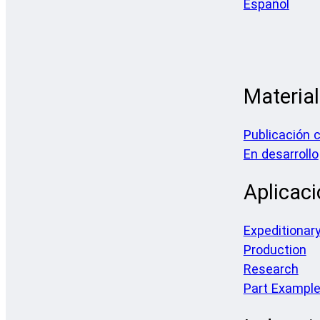
Español
Materia
Publicación 
En desarrollo
Aplicac
Expeditionar
Production
Research
Part Exampl