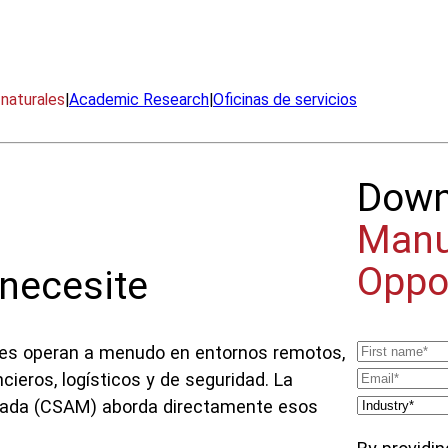
el punto donde se necesiten.
naturales
|
Academic Research
|
Oficinas de servicios
Dow
Manu
Oppor
 necesite
ales operan a menudo en entornos remotos,
ieros, logísticos y de seguridad. La
tizada (CSAM) aborda directamente esos