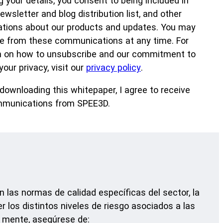
g your details, you consent to being included in
wsletter and blog distribution list, and other
ions about our products and updates. You may
e from these communications at any time. For
n on how to unsubscribe and our commitment to
your privacy, visit our
privacy policy
.
downloading this whitepaper, I agree to receive
munications from SPEE3D.
 las normas de calidad específicas del sector, la
r los distintos niveles de riesgo asociados a las
n mente, asegúrese de: