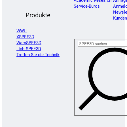
Academic Research
Anfrag
Service-Büros
Anmel
Newsle
Produkte
Kunden
WWU
XSPEE3D
WarpSPEE3D
LichtSPEE3D
Treffen Sie die Technik