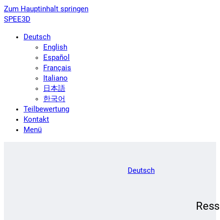
Zum Hauptinhalt springen
SPEE3D
Deutsch
English
Español
Français
Italiano
日本語
한국어
Teilbewertung
Kontakt
Menü
Deutsch
Ress