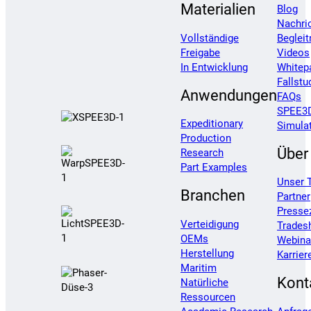
Materialien
Blog
Nachri
Vollständige
Begleit
Freigabe
Videos
In Entwicklung
Whitep
Fallstu
Anwendungen
FAQs
SPEE3D
Expeditionary
Simula
Production
Über
Research
Part Examples
Unser 
Branchen
Partner
Presse
Verteidigung
Trades
OEMs
Webina
Herstellung
Karrier
Maritim
Kont
Natürliche
Ressourcen