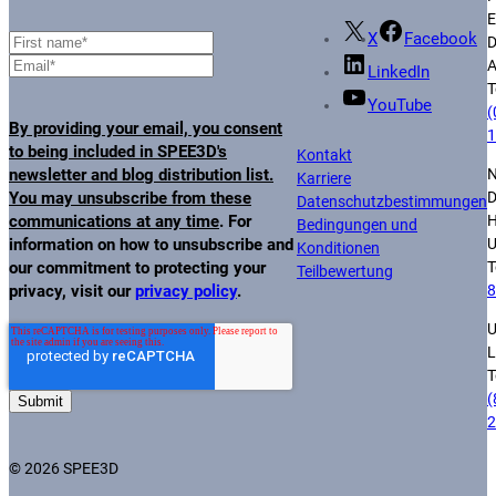
E
X
Facebook
D
A
LinkedIn
T
YouTube
(
By providing your email, you consent
1
to being included in SPEE3D's
Kontakt
N
newsletter and blog distribution list.
Karriere
D
You may unsubscribe from these
Datenschutzbestimmungen
H
communications at any time
. For
Bedingungen und
information on how to unsubscribe and
Konditionen
T
our commitment to protecting your
Teilbewertung
8
privacy, visit our
privacy policy
.
U
L
T
(
2
© 2026 SPEE3D