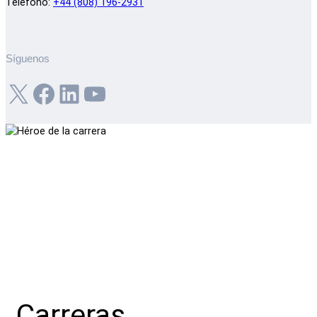
Teléfono:
+44 (808) 196-2931
Síguenos
X
Facebook
LinkedIn
YouTube
Carreras