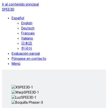
Ir al contenido principal
SPEE3D
Español
English
Deutsch
Français
Italiano
日本語
한국어
Evaluación parcial
Póngase en contacto
Menú