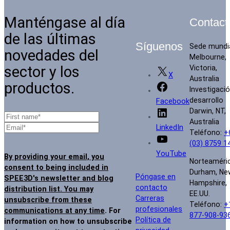
Manténgase al día
Contact
de las últimas
Síguenos
Sede mundi
novedades del
Melbourne,
sector y los
Victoria,
X
Australia
productos.
Investigació
desarrollo
Facebook
Darwin, NT,
Australia
LinkedIn
Teléfono:
+
(03) 8759 1
YouTube
By providing your email, you
Norteaméri
consent to being included in
Durham, Ne
Póngase en
SPEE3D's newsletter and blog
Hampshire,
contacto
distribution list. You may
EE.UU.
Carreras
unsubscribe from these
Teléfono:
+
profesionales
communications at any time
. For
877-908-93
Política de
information on how to unsubscribe