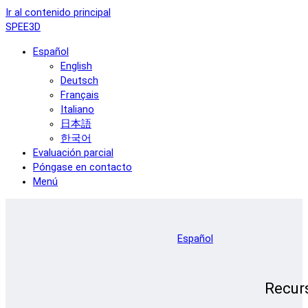
Ir al contenido principal
SPEE3D
Español
English
Deutsch
Français
Italiano
日本語
한국어
Evaluación parcial
Póngase en contacto
Menú
Español
Recur