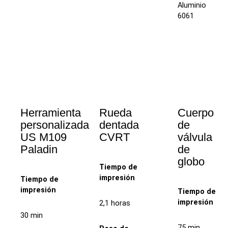
Aluminio
6061
Herramienta
Rueda
Cuerpo
personalizada
dentada
de
US M109
CVRT
válvula
Paladin
de
globo
Tiempo de
impresión
Tiempo de
impresión
Tiempo de
impresión
2,1 horas
30 min
75 min