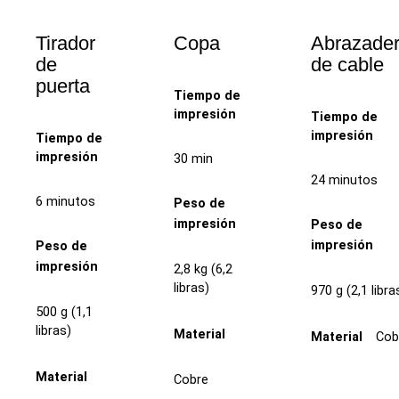
Tirador
Copa
Abrazade
de
de cable
puerta
Tiempo de
impresión
Tiempo de
impresión
Tiempo de
impresión
30 min
24 minutos
6 minutos
Peso de
impresión
Peso de
impresión
Peso de
impresión
2,8 kg (6,2
libras)
970 g (2,1 libra
500 g (1,1
libras)
Material
Cob
Material
Material
Cobre