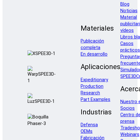
Blog
Noticias
Material
publicitar
Materiales
vídeos
Libros bl
Publicación
Casos
completa
prácticos
En desarrollo
Pregunta
frecuent
Aplicaciones
Simulado
SPEE3DCr
Expeditionary
Production
Acerc
Research
Part Examples
Nuestro 
Socios
Industrias
Centro d
prensa
Defensa
Tradesh
OEMs
Webinars
Fabricación