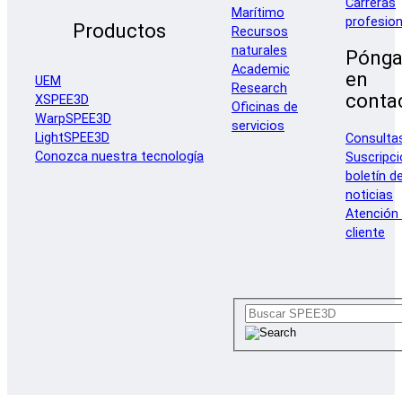
Carreras
Marítimo
profesion
Productos
Recursos
naturales
Pónga
Academic
en
UEM
Research
conta
XSPEE3D
Oficinas de
WarpSPEE3D
servicios
LightSPEE3D
Consulta
Conozca nuestra tecnología
Suscripci
boletín d
noticias
Atención 
cliente