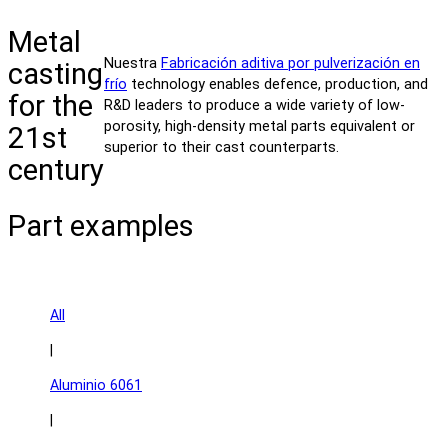
Metal
Nuestra
Fabricación aditiva por pulverización en
casting
frío
technology enables defence, production, and
for the
R&D leaders to produce a wide variety of low-
porosity, high-density metal parts equivalent or
21st
superior to their cast counterparts.
century
Part examples
A
l
l
|
Aluminio 6061
|