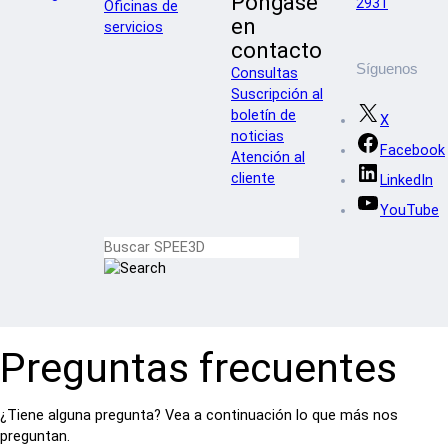
Póngase
2931
Oficinas de
en
servicios
contacto
Síguenos
Consultas
Suscripción al
boletín de
X
noticias
Facebook
Atención al
cliente
LinkedIn
YouTube
Preguntas frecuentes
¿Tiene alguna pregunta? Vea a continuación lo que más nos
preguntan.