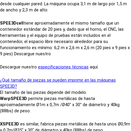
desde cualquier pared. La máquina ocupa 3,1 m de largo por 1,5 m
de ancho y 2,3 m de alto.
SPEE3Dcell
tiene aproximadamente el mismo tamaño que un
contenedor estándar de 20 pies y, dado que el horno, el CNC, las
herramientas y el equipo de pruebas están incluidos en el
contenedor, el espacio libre necesario alrededor para su
funcionamiento es mínimo: 6,2 m x 2,6 m x 2,6 m (20 pies x 9 pies x
9 pies) Descargue nuestro
Descargue nuestro
especificaciones técnicas
aquí.
¿Qué tamaño de piezas se pueden imprimir en las máquinas
SPEE3D?
El tamaño de las piezas depende del modelo:
WarpSPEE3D
permite piezas metálicas de hasta
aproximadamente Ø1m x 0,7m /Ø40" x 30" de diámetro y 40kg
(88lbs) de peso.
XSPEE3D
es similar, fabrica piezas metálicas de hasta unos Ø0,9m
x 0,7m/Ø35″ x 30″ de diámetro y 40kg (88lbs) de peso.