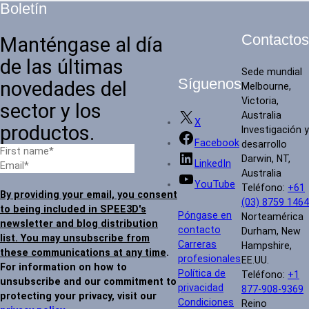
Boletín
Contactos
Manténgase al día
de las últimas
Sede mundial
Síguenos
novedades del
Melbourne,
Victoria,
sector y los
Australia
X
productos.
Investigación y
Facebook
desarrollo
Darwin, NT,
LinkedIn
Australia
YouTube
Teléfono:
+61
By providing your email, you consent
(03) 8759 1464
to being included in SPEE3D's
Póngase en
Norteamérica
newsletter and blog distribution
contacto
Durham, New
list. You may unsubscribe from
Carreras
Hampshire,
these communications at any time
.
profesionales
EE.UU.
For information on how to
Política de
Teléfono:
+1
unsubscribe and our commitment to
privacidad
877-908-9369
protecting your privacy, visit our
Condiciones
Reino