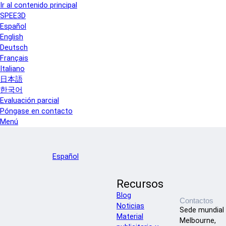
Ir al contenido principal
SPEE3D
Español
English
Deutsch
Français
Italiano
日本語
한국어
Evaluación parcial
Póngase en contacto
Menú
Español
Recursos
Blog
Contactos
Noticias
Sede mundial
Material
Melbourne,