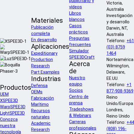
publicitario y
Victoria,
vídeos
Australia
Libros
Investigación
Materiales
blancos
y desarrollo
Casos
Publicación
Darwin, NT,
prácticos
completa
Australia
Preguntas
En desarrollo
Teléfono:
+61
frecuentes
Aplicaciones
(03) 8759
Simulador
Expeditionary
1464
SPEE3DCraft
Production
Norteamérica
Acerca
Research
Wilmington,
de
Part Examples
Delaware,
Industrias
Nuestro
EE.UU.
equipo
Teléfono:
+1
Defensa
Productos
Socios
877-908-9369
OEMs
UEM
Centro de
Reino
Fabricación
XSPEE3D
prensa
Unido/Europa
Marítimo
WarpSPEE3D
Tradeshows
Londres,
Recursos
LightSPEE3D
& Webinars
Reino Unido
naturales
Conozca
Carreras
Teléfono:
+44
Academic
nuestra
profesionales
(808) 196-
Research
tecnología