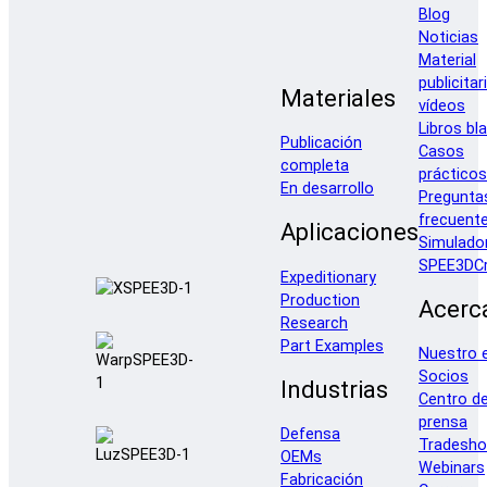
Blog
Noticias
Material
publicitar
Materiales
vídeos
Libros bl
Publicación
Casos
completa
prácticos
En desarrollo
Pregunta
frecuent
Aplicaciones
Simulado
SPEE3DCr
Expeditionary
Production
Acerc
Research
Part Examples
Nuestro 
Socios
Industrias
Centro d
prensa
Defensa
Tradesh
OEMs
Webinars
Fabricación