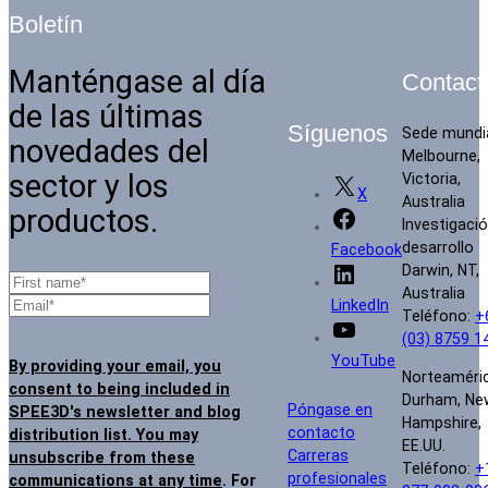
Boletín
Manténgase al día
Contact
de las últimas
Síguenos
Sede mundi
novedades del
Melbourne,
sector y los
Victoria,
X
Australia
productos.
Investigació
desarrollo
Facebook
Darwin, NT,
Australia
LinkedIn
Teléfono:
+
(03) 8759 1
YouTube
By providing your email, you
Norteaméri
consent to being included in
Durham, Ne
Póngase en
SPEE3D's newsletter and blog
Hampshire,
contacto
distribution list. You may
EE.UU.
Carreras
unsubscribe from these
Teléfono:
+
profesionales
communications at any time
. For