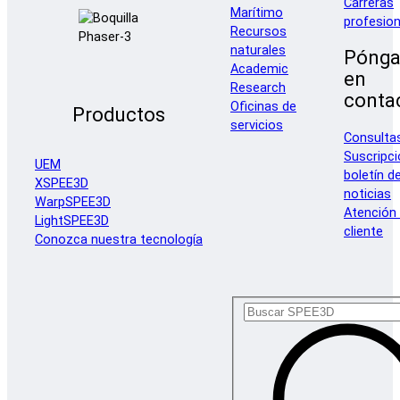
Carreras
Marítimo
profesion
Recursos
naturales
Pónga
Academic
en
Research
conta
Oficinas de
Productos
servicios
Consulta
Suscripci
UEM
boletín d
XSPEE3D
noticias
WarpSPEE3D
Atención 
LightSPEE3D
cliente
Conozca nuestra tecnología