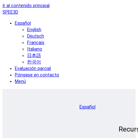
Ir al contenido principal
SPEE3D
Español
English
Deutsch
Français
Italiano
日本語
한국어
Evaluación parcial
Póngase en contacto
Menú
Español
Recur