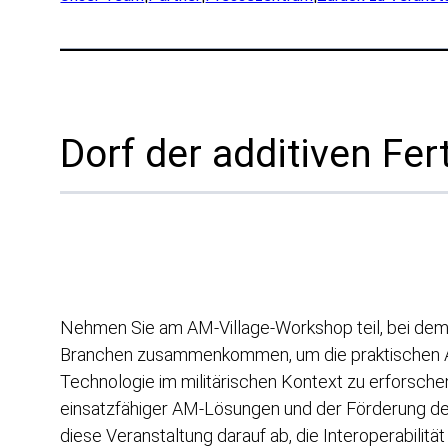
Prod
Rese
Part
Br
Dorf der additiven Fe
Verte
OEM
Herst
Mari
Natü
Nehmen Sie am AM-Village-Workshop teil, bei de
Acad
Branchen zusammenkommen, um die praktischen A
Servi
Technologie im militärischen Kontext zu erforsch
einsatzfähiger AM-Lösungen und der Förderung der
diese Veranstaltung darauf ab, die Interoperabilit