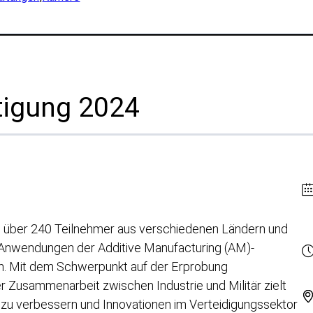
uction
SPEE3DCraft Simulator
arch
 Examples
Über
anchen
Unser Team
rtigung 2024
Partner
idigung
Pressezentrum
s
Tradeshows & Webinars
ellung
Karriere
tim
rliche Ressourcen
Kontakt
m über 240 Teilnehmer aus verschiedenen Ländern und
emic Research
nwendungen der Additive Manufacturing (AM)-
ce-Büros
Anfragen
en. Mit dem Schwerpunkt auf der Erprobung
 Zusammenarbeit zwischen Industrie und Militär zielt
Anmeldung zum Newslette
ät zu verbessern und Innovationen im Verteidigungssektor