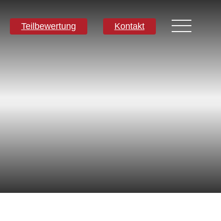
Teilbewertung
Kontakt
Kontakte
Weltweite Zentrale
Melbourne, Victoria, Australien
Forschung und Entwicklung
Darwin, NT, Australien
Telefon:
+61 (03) 8759 1464
Nord-Amerika
Wilmington, Delaware, USA