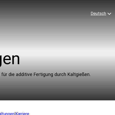
Deutsch
English
Español
Français
Italiano
gen
erialien
Ressourcen
日本語
한국어
tändige Freigabe
Blog
für die additive Fertigung durch Kaltgießen.
twicklung
Nachrichten
Begleitmaterial & Videos
wendungen
Whitepapers
Fallstudien
itionary
altungen
|
Karriere
FAQs