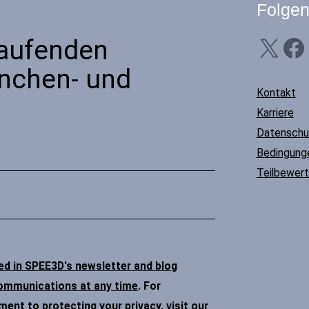
Folgen
X
Facebook
Li
Laufenden
anchen- und
Kontakt
Karriere
Datenschu
Bedingunge
Teilbewer
ded in SPEE3D's newsletter and blog
communications at any time
. For
nt to protecting your privacy, visit our