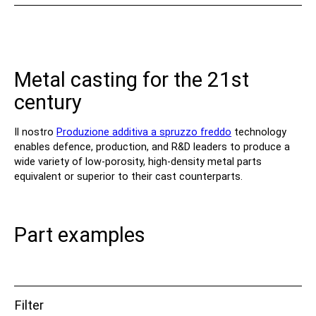
Contatto
Metal casting for the 21st
century
Il nostro
Produzione additiva a spruzzo freddo
technology
enables defence, production, and R&D leaders to produce a
wide variety of low-porosity, high-density metal parts
Seguiteci
equivalent or superior to their cast counterparts.
X
Facebook
LinkedIn
YouTube
Part examples
Filter