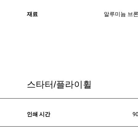
재료
알루미늄 브
스타터/플라이휠
인쇄 시간
9