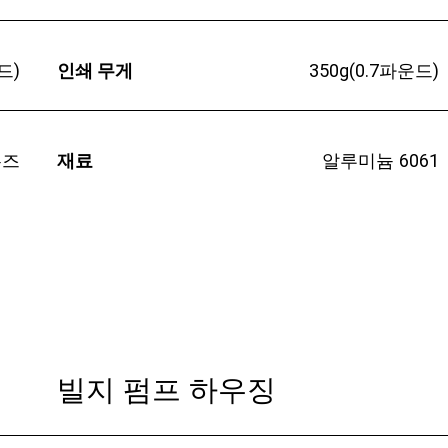
드)
인쇄 무게
350g(0.7파운드)
론즈
재료
알루미늄 6061
빌지 펌프 하우징