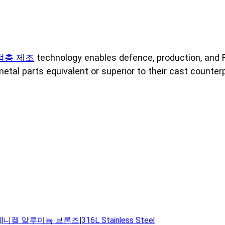
고객 지원
적층 제조
technology enables defence, production, and R
metal parts equivalent or superior to their cast counter
l
|
니켈 알루미늄 브론즈
|
316L Stainless Steel