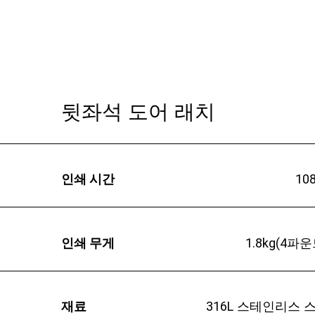
뒷좌석 도어 래치
인쇄 시간
10
인쇄 무게
1.8kg(4파운
재료
316L 스테인리스 