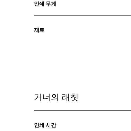
인쇄 무게
재료
거너의 래칫
인쇄 시간