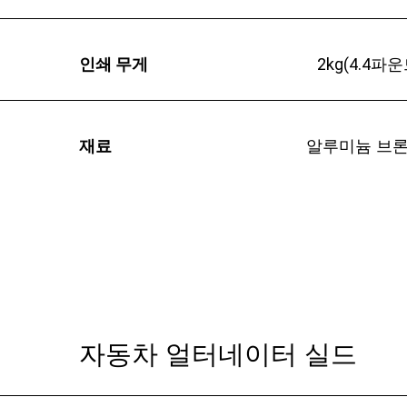
인쇄 무게
2kg(4.4파운
재료
알루미늄 브
자동차 얼터네이터 실드