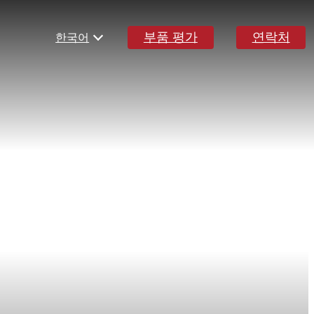
부품 평가
연락처
한국어
English
Español
Deutsch
Français
Italiano
日本語
연락처
세계 본부
멜버른, 빅토