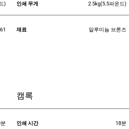
드)
인쇄 무게
2.5kg(5.5파운드)
61
재료
알루미늄 브론즈
캠록
0분
인쇄 시간
18분