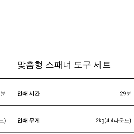
맞춤형 스패너 도구 세트
8분
인쇄 시간
29분
운드)
인쇄 무게
2kg(4.4파운드)