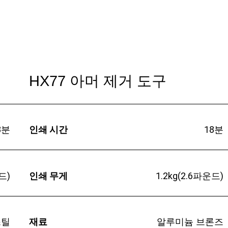
HX77 아머 제거 도구
8분
인쇄 시간
18분
드)
인쇄 무게
1.2kg(2.6파운드)
스틸
재료
알루미늄 브론즈