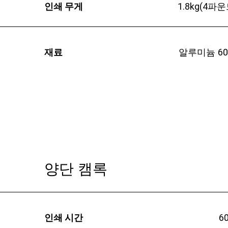
인쇄 무게
1.8kg(4파운
재료
알루미늄 60
양단 캠록
인쇄 시간
6