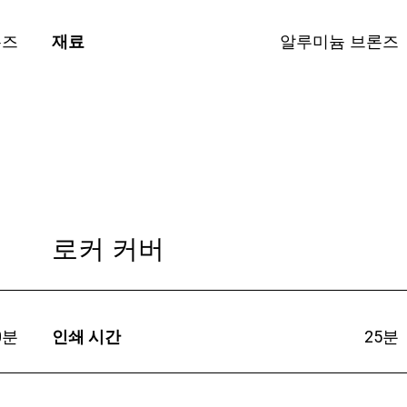
론즈
재료
알루미늄 브론즈
로커 커버
0분
인쇄 시간
25분