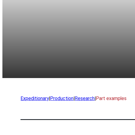
제품
EMU
XSPEE3D
워프스피3D
LightSPEE3D
기술 소개
Expeditionary
|
Production
|
Research
|
Part examples