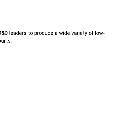
X
You
&D leaders to produce a wide variety of low-
parts.