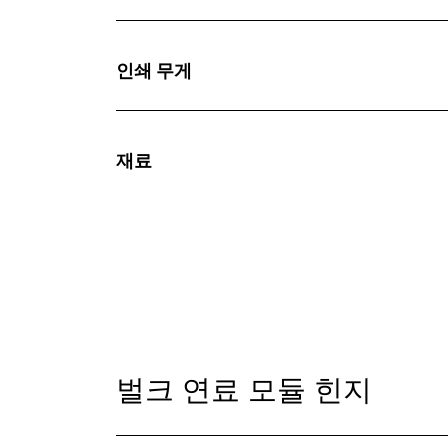
인쇄 무게
재료
벌크 연료 모듈 힌지