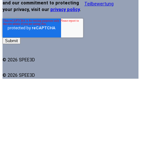
and our commitment to protecting
Teilbewertung
your privacy, visit our
privacy policy
.
© 2026 SPEE3D
© 2026 SPEE3D