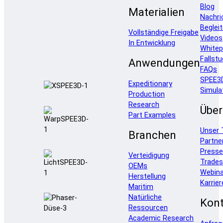
Blog
Materialien
Nachri
Beglei
Vollständige Freigabe
Videos
In Entwicklung
Whitep
Fallstu
Anwendungen
FAQs
SPEE3
Expeditionary
Simula
Production
Research
Über
Part Examples
Unser
Branchen
Partne
Press
Verteidigung
Trade
OEMs
Webina
Herstellung
Karrier
Maritim
Natürliche
Kont
Ressourcen
Academic Research