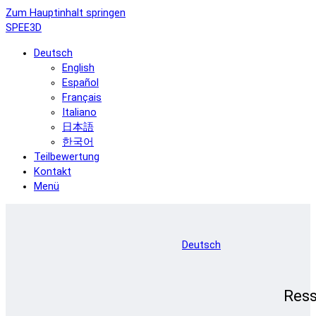
Zum Hauptinhalt springen
SPEE3D
Deutsch
English
Español
Français
Italiano
日本語
한국어
Teilbewertung
Kontakt
Menü
Deutsch
Res