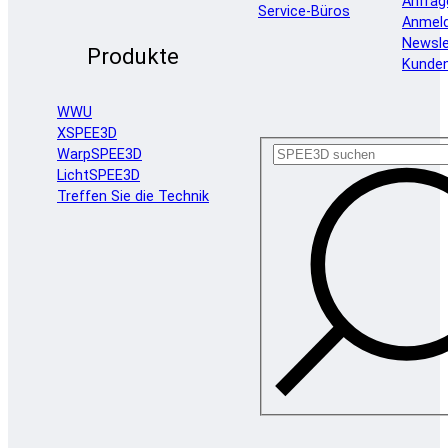
Anfrag
Service-Büros
Anmel
Newsle
Produkte
Kunde
WWU
XSPEE3D
WarpSPEE3D
LichtSPEE3D
Treffen Sie die Technik