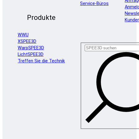
Anfrag
Service-Büros
Anmel
Newsle
Produkte
Kunde
WWU
XSPEE3D
WarpSPEE3D
LichtSPEE3D
Treffen Sie die Technik