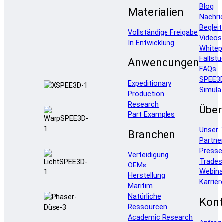
Blog
Materialien
Nachri
Beglei
Vollständige Freigabe
Videos
In Entwicklung
Whitep
Fallstu
Anwendungen
FAQs
SPEE3
Expeditionary
Simula
Production
Research
Über
Part Examples
Unser
Branchen
Partne
Press
Verteidigung
Trade
OEMs
Webina
Herstellung
Karrier
Maritim
Natürliche
Kont
Ressourcen
Academic Research