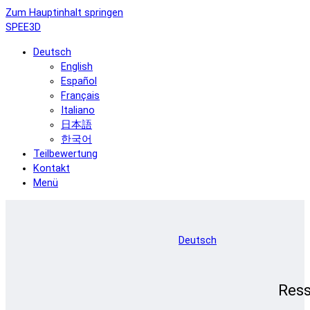
Zum Hauptinhalt springen
SPEE3D
Deutsch
English
Español
Français
Italiano
日本語
한국어
Teilbewertung
Kontakt
Menü
Deutsch
Res