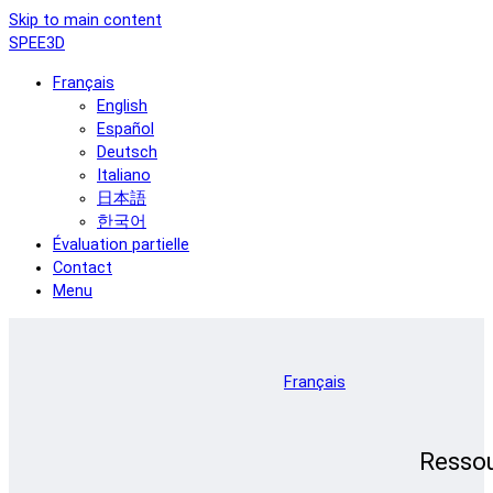
Skip to main content
SPEE3D
Français
English
Español
Deutsch
Italiano
日本語
한국어
Évaluation partielle
Contact
Menu
Français
Resso