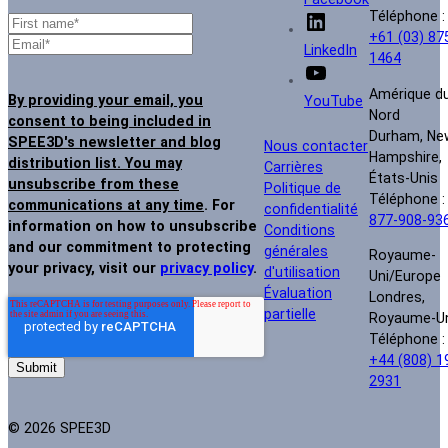
Téléphone :
+61 (03) 87
LinkedIn
1464
Amérique d
By providing your email, you
YouTube
Nord
consent to being included in
Durham, Ne
SPEE3D's newsletter and blog
Nous contacter
Hampshire,
distribution list. You may
Carrières
États-Unis
unsubscribe from these
Politique de
Téléphone 
communications at any time
. For
confidentialité
877-908-93
information on how to unsubscribe
Conditions
and our commitment to protecting
générales
Royaume-
your privacy, visit our
privacy policy
.
d'utilisation
Uni/Europe
Évaluation
Londres,
partielle
Royaume-U
Téléphone :
+44 (808) 1
2931
© 2026 SPEE3D