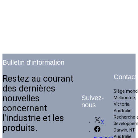
Bulletin d'information
Restez au courant
Contact
des dernières
Siège mondi
nouvelles
Suivez-
Melbourne,
nous
Victoria,
concernant
Australie
l'industrie et les
Recherche 
X
développem
produits.
Darwin, NT,
Australie
Facebook