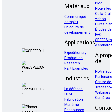
Blog
Matériaux
Nouvelles
Collatéral
Communiqué
vidéos
complet
Livres bla
En cours de
Études de
développement
FAQ
SPEE3Sim
Applications
d'embarca
Expeditionary
A prop
Production
de
Research
Part Examples
Notre équ
Partenair
Industries
Centre de
Tradesho
La défense
Webinars
OEM
Carrières
Fabrication
Maritime
Conta
Ressources