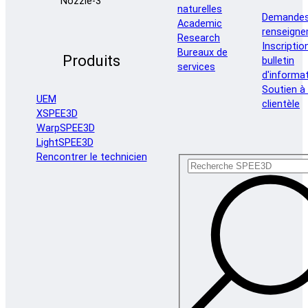
naturelles
Demandes
Academic
renseign
Research
Inscriptio
Bureaux de
Produits
bulletin
services
d'informa
Soutien à 
UEM
clientèle
XSPEE3D
WarpSPEE3D
LightSPEE3D
Rencontrer le technicien