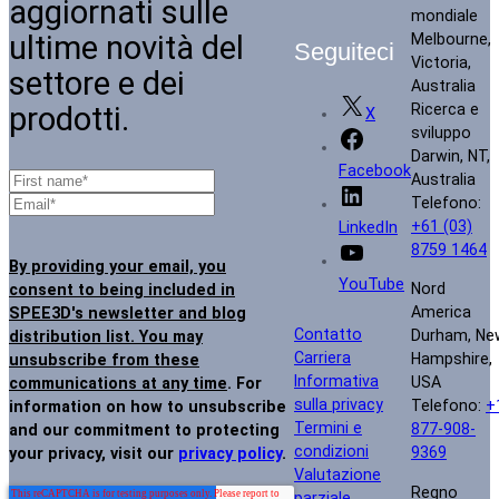
aggiornati sulle
mondiale
ultime novità del
Melbourne,
Seguiteci
Victoria,
settore e dei
Australia
prodotti.
Ricerca e
X
sviluppo
Darwin, NT,
Facebook
Australia
Telefono:
+61 (03)
LinkedIn
8759 1464
By providing your email, you
YouTube
Nord
consent to being included in
America
SPEE3D's newsletter and blog
Contatto
Durham, Ne
distribution list. You may
Carriera
Hampshire,
unsubscribe from these
Informativa
USA
communications at any time
. For
sulla privacy
Telefono:
+
information on how to unsubscribe
Termini e
877-908-
and our commitment to protecting
condizioni
9369
your privacy, visit our
privacy policy
.
Valutazione
Regno
parziale