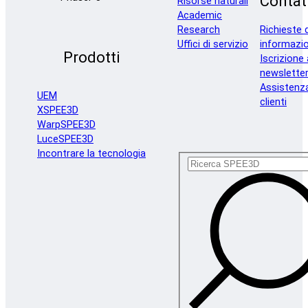
Contat
Risorse naturali
Academic
Research
Richieste d
Uffici di servizio
informazio
Prodotti
Iscrizione 
newslette
Assistenz
UEM
clienti
XSPEE3D
WarpSPEE3D
LuceSPEE3D
Incontrare la tecnologia