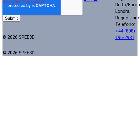
Unito/Euro
Londra,
Regno Unit
Telefono:
+44 (808)
© 2026 SPEE3D
196-2931
© 2026 SPEE3D