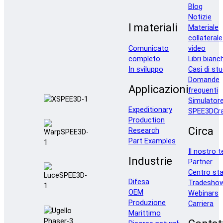
Blog
Notizie
I materiali
Materiale
collaterale
Comunicato
video
completo
Libri bianc
In sviluppo
Casi di stu
Domande
Applicazioni
frequenti
Simulator
Expeditionary
SPEE3DCra
Production
Circa
Research
Part Examples
Il nostro 
Industrie
Partner
Centro st
Difesa
Tradesho
OEM
Webinars
Produzione
Carriera
Marittimo