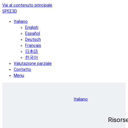
Vai al contenuto principale
SPEE3D
Italiano
English
Español
Deutsch
Français
日本語
한국어
Valutazione parziale
Contatto
Menu
Italiano
Risors