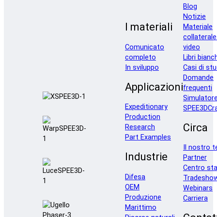
Blog
Notizie
I materiali
Materiale
collaterale
Comunicato
video
completo
Libri bianc
In sviluppo
Casi di stu
Domande
Applicazioni
frequenti
Simulator
Expeditionary
SPEE3DCra
Production
Circa
Research
Part Examples
Il nostro 
Industrie
Partner
Centro st
Difesa
Tradesho
OEM
Webinars
Produzione
Carriera
Marittimo