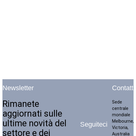
Contatti
Newsletter
Rimanete
Sede
centrale
aggiornati sulle
mondiale
ultime novità del
Melbourne,
Seguiteci
Victoria,
settore e dei
Australia