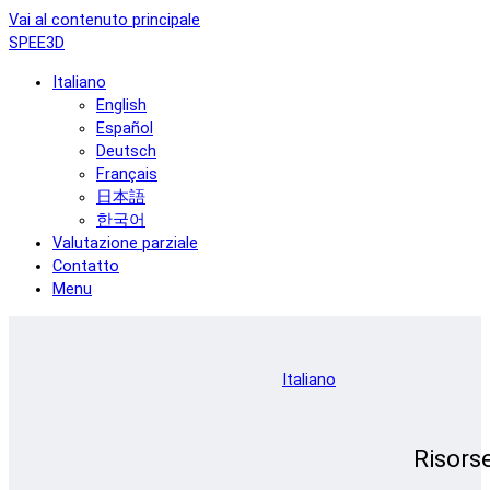
Vai al contenuto principale
SPEE3D
Italiano
English
Español
Deutsch
Français
日本語
한국어
Valutazione parziale
Contatto
Menu
Italiano
Risors