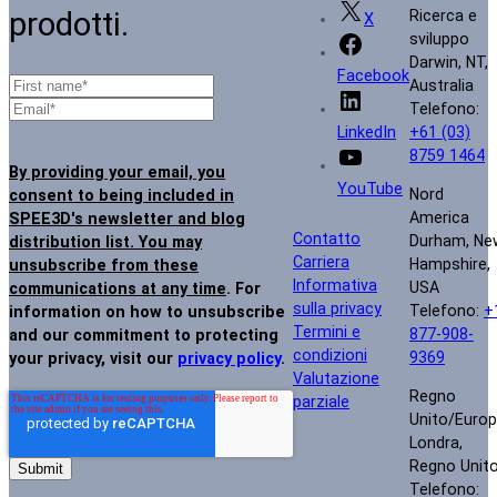
prodotti.
Ricerca e
X
sviluppo
Darwin, NT,
Facebook
Australia
Telefono:
+61 (03)
LinkedIn
8759 1464
By providing your email, you
YouTube
Nord
consent to being included in
America
SPEE3D's newsletter and blog
Contatto
Durham, Ne
distribution list. You may
Carriera
Hampshire,
unsubscribe from these
Informativa
USA
communications at any time
. For
sulla privacy
Telefono:
+
information on how to unsubscribe
Termini e
877-908-
and our commitment to protecting
condizioni
9369
your privacy, visit our
privacy policy
.
Valutazione
Regno
parziale
Unito/Euro
Londra,
Regno Unit
Telefono: