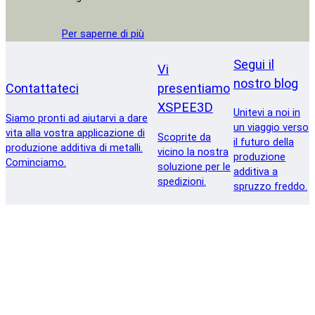
Per saperne di più
Segui il
Vi
nostro blog
Contattateci
presentiamo
XSPEE3D
Unitevi a noi in
Siamo pronti ad aiutarvi a dare
un viaggio verso
vita alla vostra applicazione di
Scoprite da
il futuro della
produzione additiva di metalli.
vicino la nostra
produzione
Cominciamo.
soluzione per le
additiva a
spedizioni.
spruzzo freddo.