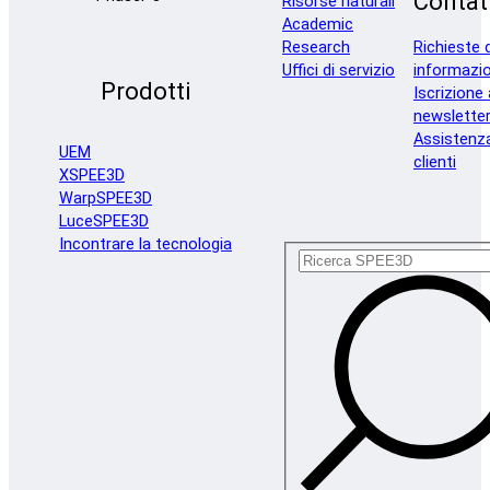
Contat
Risorse naturali
Academic
Research
Richieste d
Uffici di servizio
informazio
Prodotti
Iscrizione 
newslette
Assistenz
UEM
clienti
XSPEE3D
WarpSPEE3D
LuceSPEE3D
Incontrare la tecnologia