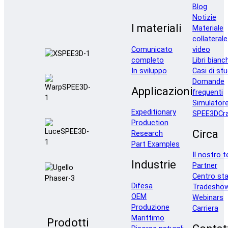
Blog
Notizie
I materiali
Materiale
collaterale
Comunicato
video
completo
Libri bianc
In sviluppo
Casi di stu
Domande
Applicazioni
frequenti
Simulator
Expeditionary
SPEE3DCra
Production
Circa
Research
Part Examples
Il nostro 
Industrie
Partner
Centro st
Difesa
Tradesho
OEM
Webinars
Produzione
Carriera
Marittimo
Prodotti