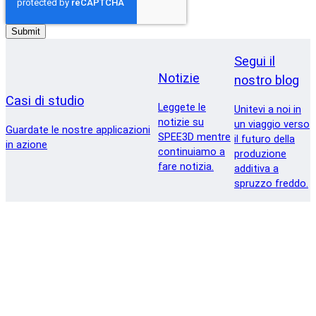
Segui il
Notizie
nostro blog
Casi di studio
Leggete le
Unitevi a noi in
notizie su
un viaggio verso
Guardate le nostre applicazioni
SPEE3D mentre
il futuro della
in azione
continuiamo a
produzione
fare notizia.
additiva a
spruzzo freddo.