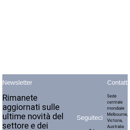
Contatti
Newsletter
Rimanete
Sede
centrale
aggiornati sulle
mondiale
ultime novità del
Melbourne,
Seguiteci
Victoria,
settore e dei
Australia