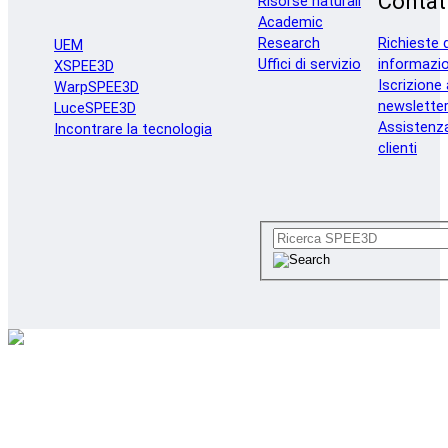
Contat
Risorse naturali
Academic
Research
Richieste d
UEM
Uffici di servizio
informazio
XSPEE3D
Iscrizione 
WarpSPEE3D
newslette
LuceSPEE3D
Assistenz
Incontrare la tecnologia
clienti