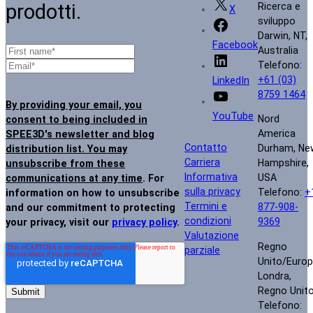
prodotti.
Ricerca e
X
sviluppo
Darwin, NT,
Facebook
Australia
Telefono:
+61 (03)
LinkedIn
8759 1464
By providing your email, you
YouTube
Nord
consent to being included in
America
SPEE3D's newsletter and blog
Contatto
Durham, Ne
distribution list. You may
Carriera
Hampshire,
unsubscribe from these
Informativa
USA
communications at any time
. For
sulla privacy
Telefono:
+
information on how to unsubscribe
Termini e
877-908-
and our commitment to protecting
condizioni
9369
your privacy, visit our
privacy policy
.
Valutazione
Regno
parziale
Unito/Euro
Londra,
Regno Unit
Telefono: