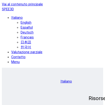
Vai al contenuto principale
SPEE3D
Italiano
English
Español
Deutsch
Français
日本語
한국어
Valutazione parziale
Contatto
Menu
Italiano
Risors