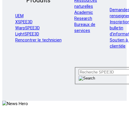
Produits
Ressources
naturelles
Demandes
Academic
renseign
UEM
Research
Inscriptio
XSPEE3D
Bureaux de
bulletin
WarpSPEE3D
services
d'informa
LightSPEE3D
Soutien à 
Rencontrer le technicien
clientèle