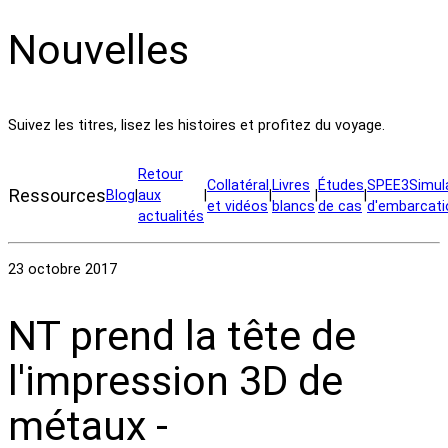
Nouvelles
Suivez les titres, lisez les histoires et profitez du voyage.
Retour
Collatéral
Livres
Études
SPEE3Simul
Ressources
Blog
|
aux
|
|
|
|
et vidéos
blancs
de cas
d'embarcati
actualités
23 octobre 2017
NT prend la tête de
l'impression 3D de
métaux -