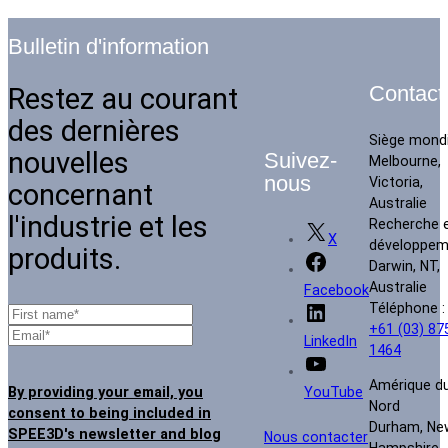
Bulletin d'information
Restez au courant
Contact
des dernières
Siège mondi
nouvelles
Suivez-
Melbourne,
nous
Victoria,
concernant
Australie
l'industrie et les
Recherche 
X
développem
produits.
Darwin, NT,
Australie
Facebook
Téléphone :
+61 (03) 87
LinkedIn
1464
Amérique d
By providing your email, you
YouTube
Nord
consent to being included in
Durham, Ne
SPEE3D's newsletter and blog
Nous contacter