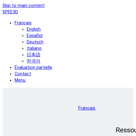
Skip to main content
SPEE3D
Français
English
Español
Deutsch
Italiano
日本語
한국어
Évaluation partielle
Contact
Menu
Français
Resso