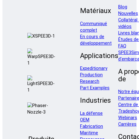
Blog
Matériaux
Nouvelles
Collatéral
Communiqué
vidéos
complet
Livres bla
En cours de
Études de
développement
FAQ
SPEE3Sim
Applications
d'embarca
Expeditionary
A prop
Production
de
Research
Part Examples
Notre équ
Partenair
Industries
Centre de
Tradesho
La défense
Webinars
OEM
Carrières
Fabrication
Maritime
Conta