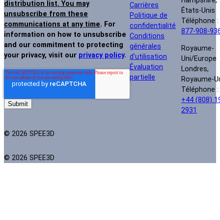
Hampshire,
distribution list. You may
Carrières
États-Unis
unsubscribe from these
Politique de
Téléphone 
communications at any time
. For
confidentialité
877-908-93
information on how to unsubscribe
Conditions
and our commitment to protecting
générales
Royaume-
your privacy, visit our
privacy policy
.
d'utilisation
Uni/Europe
Évaluation
Londres,
partielle
Royaume-U
Téléphone :
+44 (808) 1
2931
© 2026 SPEE3D
© 2026 SPEE3D