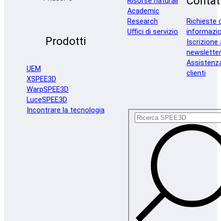
Contat
Risorse naturali
Academic
Research
Richieste d
Uffici di servizio
informazio
Prodotti
Iscrizione 
newslette
Assistenz
UEM
clienti
XSPEE3D
WarpSPEE3D
LuceSPEE3D
Incontrare la tecnologia