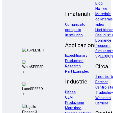
Blog
Notizie
I materiali
Materiale
collaterale
Comunicato
video
completo
Libri bianc
In sviluppo
Casi di stu
Domande
Applicazioni
frequenti
Simulator
Expeditionary
SPEE3DCra
Production
Circa
Research
Part Examples
Il nostro 
Industrie
Partner
Centro st
Difesa
Tradesho
OEM
Webinars
Produzione
Carriera
Marittimo