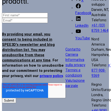
prodotti.
X
sviluppo
Darwin, NT,
Facebook
Australia
Telefono:
+61 (03)
LinkedIn
8759 1464
By providing your email, you
YouTube
Nord
consent to being included in
America
SPEE3D's newsletter and blog
Contatto
Durham, Ne
distribution list. You may
Carriera
Hampshire,
unsubscribe from these
Informativa
USA
communications at any time
. For
sulla privacy
Telefono:
+
information on how to unsubscribe
Termini e
877-908-
and our commitment to protecting
condizioni
9369
your privacy, visit our
privacy policy
.
Valutazione
Regno
parziale
Unito/Euro
Londra,
Regno Unit
Telefono:
+44 (808)