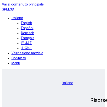
Vai al contenuto principale
SPEE3D
Italiano
English
Español
Deutsch
Français
日本語
한국어
Valutazione parziale
Contatto
Menu
Italiano
Risors