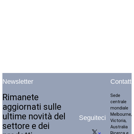
Contatti
Newsletter
Rimanete
Sede
centrale
aggiornati sulle
mondiale
ultime novità del
Melbourne,
Seguiteci
Victoria,
settore e dei
Australia
Ricerca e