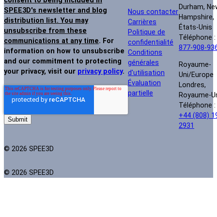
consent to being included in
Durham, Ne
SPEE3D's newsletter and blog
Nous contacter
Hampshire,
distribution list. You may
Carrières
États-Unis
unsubscribe from these
Politique de
Téléphone 
communications at any time
. For
confidentialité
877-908-93
information on how to unsubscribe
Conditions
and our commitment to protecting
générales
Royaume-
your privacy, visit our
privacy policy
.
d'utilisation
Uni/Europe
Évaluation
Londres,
partielle
Royaume-U
Téléphone :
+44 (808) 1
2931
© 2026 SPEE3D
© 2026 SPEE3D