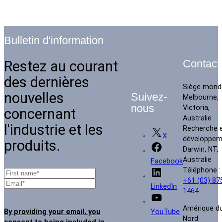
Bulletin d'information
Restez au courant
Contact
des dernières
Siège mondi
nouvelles
Suivez-
Melbourne,
nous
Victoria,
concernant
Australie
l'industrie et les
Recherche 
X
développem
produits.
Darwin, NT,
Australie
Facebook
Téléphone :
+61 (03) 87
LinkedIn
1464
Amérique d
By providing your email, you
YouTube
Nord