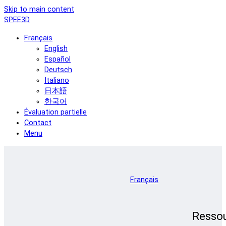
Skip to main content
SPEE3D
Français
English
Español
Deutsch
Italiano
日本語
한국어
Évaluation partielle
Contact
Menu
Français
Resso