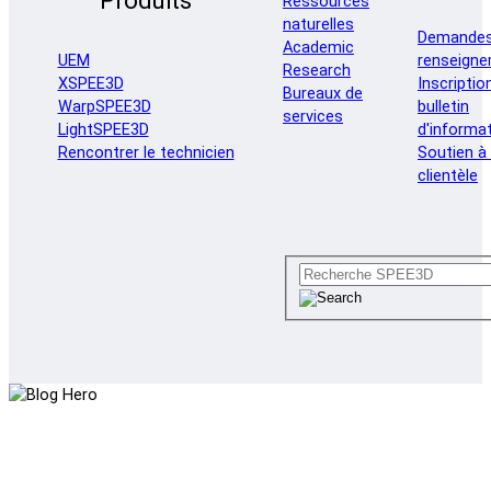
Produits
Ressources
naturelles
Demandes
Academic
renseign
UEM
Research
Inscriptio
XSPEE3D
Bureaux de
bulletin
WarpSPEE3D
services
d'informa
LightSPEE3D
Soutien à 
Rencontrer le technicien
clientèle