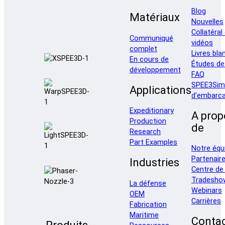
Blog
Matériaux
Nouvelles
Collatéral
Communiqué
vidéos
complet
Livres bla
En cours de
Études de
développement
FAQ
SPEE3Sim
Applications
d'embarca
Expeditionary
A prop
Production
de
Research
Part Examples
Notre équ
Partenair
Industries
Centre de
Tradesho
La défense
Webinars
OEM
Carrières
Fabrication
Maritime
Conta