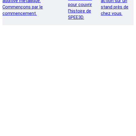
additive métallique.
action sur un
pour couvrir
Commençons par le
stand près de
l'histoire de
commencement.
chez vous.
SPEE3D.