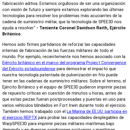
fabricación aditiva. Estamos orgullosos de ser una organización
con visión de futuro y siempre estamos explorando las últimas
tecnologías para resolver los problemas más acuciantes de la
cadena de suministro militar, que la tecnología de SPEE3D nos
ayuda a resolver."
- Teniente Coronel Davidson Reith, Ejército
Británico.
Hemos sido firmes partidarios de reforzar las capacidades
internas de fabricación de las fuerzas militares de todo el
mundo. Por ejemplo, recientemente nos hemos asociado con la
Ejército británico en el marco del programa Project Convergence
del Ejército estadounidense
para demostrar el impacto que
nuestra tecnología patentada de pulverización en frío puede
tener en las cadenas de suministro militares. Sobre el terreno, el
Ejército Británico y el equipo de SPEE3D pudieron imprimir piezas
de repuesto críticas en cuestión de minutos u horas, antes de
que estas piezas fueran postprocesadas y puestas en uso para
varios vehículos blindados en Fort Irwin durante todo el ejercicio.
También hemos trabajado con el
La Marina de EE.UU. participa en
el ejercicio REPTX
para probar las capacidades desplegables de
WarpSPEE3D para imprimir piezas militares marítimas bajo
demanda y en diversas condiciones portuarias y marítimas.