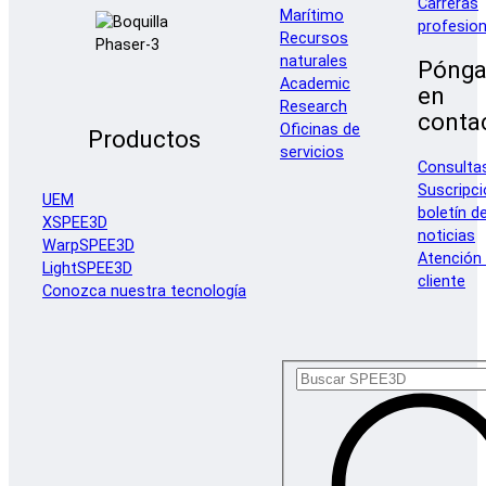
Carreras
Marítimo
profesion
Recursos
naturales
Pónga
Academic
en
Research
conta
Oficinas de
Productos
servicios
Consulta
Suscripci
UEM
boletín d
XSPEE3D
noticias
WarpSPEE3D
Atención 
LightSPEE3D
cliente
Conozca nuestra tecnología