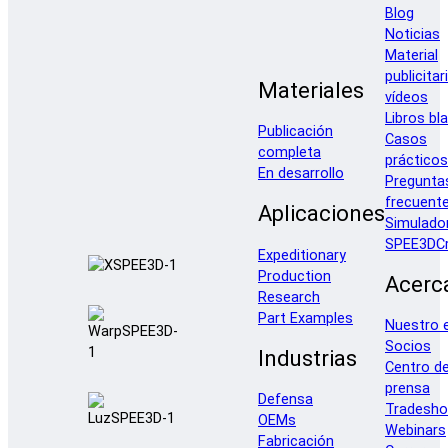
Blog
Noticias
Material
publicitar
Materiales
vídeos
Libros bl
Publicación
Casos
completa
prácticos
En desarrollo
Pregunta
frecuent
Aplicaciones
Simulado
SPEE3DCr
Expeditionary
Production
Acerc
Research
Part Examples
Nuestro 
Socios
Industrias
Centro d
prensa
Defensa
Tradesh
OEMs
Webinars
Fabricación