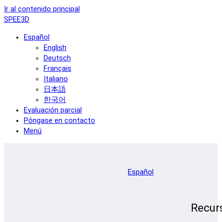
Ir al contenido principal
SPEE3D
Español
English
Deutsch
Français
Italiano
日本語
한국어
Evaluación parcial
Póngase en contacto
Menú
Español
Recur