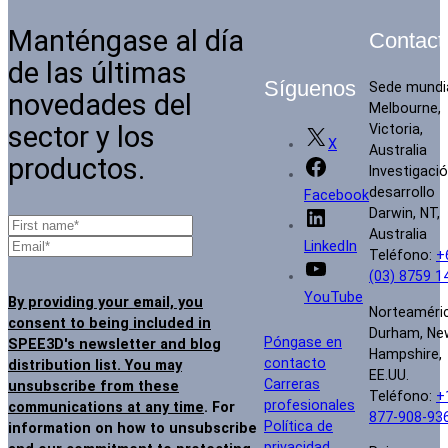
Manténgase al día
Contact
de las últimas
Síguenos
Sede mundi
novedades del
Melbourne,
sector y los
Victoria,
X
Australia
productos.
Investigació
desarrollo
Facebook
Darwin, NT,
Australia
LinkedIn
Teléfono:
+
(03) 8759 1
YouTube
By providing your email, you
Norteaméri
consent to being included in
Durham, Ne
Póngase en
SPEE3D's newsletter and blog
Hampshire,
contacto
distribution list. You may
EE.UU.
Carreras
unsubscribe from these
Teléfono:
+
profesionales
communications at any time
. For
877-908-93
Política de
information on how to unsubscribe
privacidad