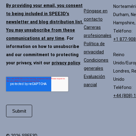
By providing your email, you consent
Norteamér
Póngase en
to being included in SPEE3D's
Durham, N
contacto
newsletter and blog distribution list.
Hampshire,
Carreras
You may unsubscribe from these
Teléfono:
profesionales
communications at any time
. For
+1 877-908
Política de
information on how to unsubscribe
privacidad
and our commitment to protecting
Reino
Condiciones
your privacy, visit our
privacy policy
.
Unido/Euro
generales
Londres, R
Evaluación
Unido
parcial
Teléfono:
+44 (808) 
© 2026 SPEE3D