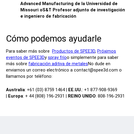
Advanced Manufacturing de la Universidad de
Missouri oS&T Profesor adjunto de investigación
e ingeniero de fabricación
Cómo podemos ayudarle
Para saber más sobre
Productos de SPEE3D
,
Próximos
eventos de SPEE3D
y
spray frío
o simplemente para saber
más sobre
fabricación aditiva de metales
No dude en
enviarnos un correo electrónico a contact@spee3d.com o
llamarnos por teléfono:
Australia
: +61 (03) 8759 1464 |
EE.UU.
: +1 877-908-9369
|
Europa
: + 44 (808) 196-2931 |
REINO UNIDO
: 808-196-2931