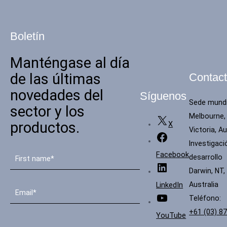
Boletín
Manténgase al día
de las últimas
Contac
novedades del
Síguenos
Sede mundi
sector y los
Melbourne,
productos.
X
Victoria, Au
Investigaci
Facebook
desarrollo
Darwin, NT,
Australia
LinkedIn
Teléfono:
+61 (03) 8
YouTube