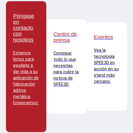
Póngase
en
contacto
con
Centro de
Eventos
nosotros
prensa
Vea la
Estamos
Consigue
tecnología
listos para
todo lo que
SPEE3D en
ayudarle a
necesitas
acción en su
dar vida a su
para cubrir la
stand más
aplicación de
noticia de
cercano.
fabricación
SPEE3D.
aditiva
metálica.
Empecemos.