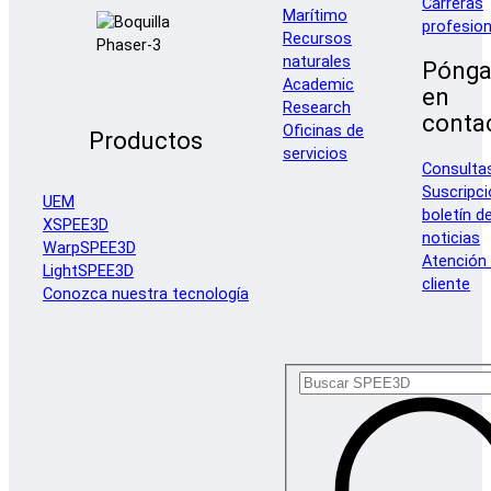
Carreras
Marítimo
profesion
Recursos
naturales
Pónga
Academic
en
Research
conta
Oficinas de
Productos
servicios
Consulta
Suscripci
UEM
boletín d
XSPEE3D
noticias
WarpSPEE3D
Atención 
LightSPEE3D
cliente
Conozca nuestra tecnología