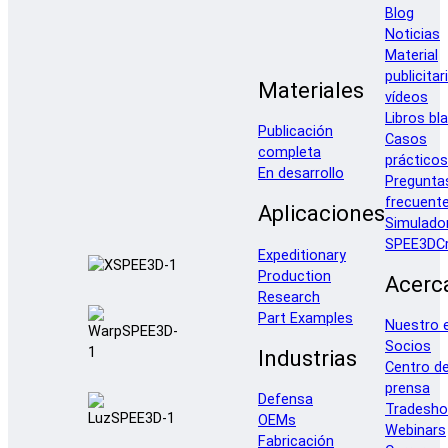
Blog
Noticias
Material
publicitar
Materiales
vídeos
Libros bl
Publicación
Casos
completa
prácticos
En desarrollo
Pregunta
frecuent
Aplicaciones
Simulado
SPEE3DCr
Expeditionary
Production
Acerc
Research
Part Examples
Nuestro 
Socios
Industrias
Centro d
prensa
Defensa
Tradesh
OEMs
Webinars
Fabricación