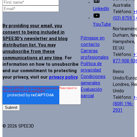
Australia
LinkedIn
Teléfono:
+
(03) 8759 1
YouTube
By providing your email, you
Norteaméri
consent to being included in
Durham, Ne
Póngase en
SPEE3D's newsletter and blog
Hampshire,
contacto
distribution list. You may
EE.UU.
Carreras
unsubscribe from these
Teléfono:
+
profesionales
communications at any time
. For
877-908-93
Política de
information on how to unsubscribe
privacidad
and our commitment to protecting
Reino
Condiciones
your privacy, visit our
privacy policy
.
Unido/Euro
generales
Londres, Re
Evaluación
Unido
parcial
Teléfono:
+
(808) 196-
2931
© 2026 SPEE3D