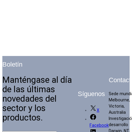
Boletín
Manténgase al día
Contact
de las últimas
Síguenos
Sede mundi
novedades del
Melbourne,
sector y los
Victoria,
X
Australia
productos.
Investigació
desarrollo
Facebook
Darwin, NT,