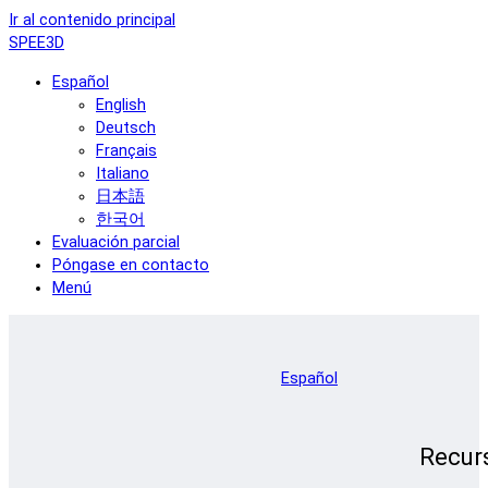
Ir al contenido principal
SPEE3D
Español
English
Deutsch
Français
Italiano
日本語
한국어
Evaluación parcial
Póngase en contacto
Menú
Español
Recur