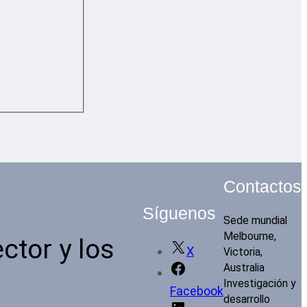
Contactos
Síguenos
Sede mundial
Melbourne,
ctor y los
X
Victoria,
Australia
Investigación y
Facebook
desarrollo