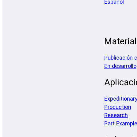
Español
Materia
Publicación 
En desarrollo
Aplicac
Expeditionar
Production
Research
Part Exampl