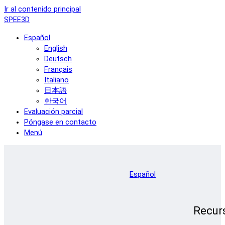
Ir al contenido principal
SPEE3D
Español
English
Deutsch
Français
Italiano
日本語
한국어
Evaluación parcial
Póngase en contacto
Menú
Español
Recur