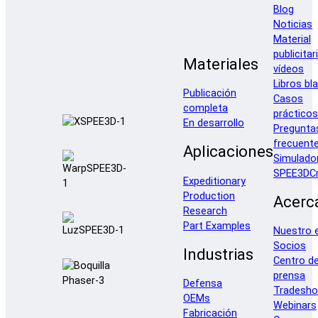
Blog
Noticias
Material
publicitar
Materiales
vídeos
Libros bl
Publicación
Casos
completa
prácticos
En desarrollo
Pregunta
frecuent
Aplicaciones
Simulado
SPEE3DCr
Expeditionary
Production
Acerc
Research
Part Examples
Nuestro 
Socios
Industrias
Centro d
prensa
Defensa
Tradesh
OEMs
Webinars
Fabricación