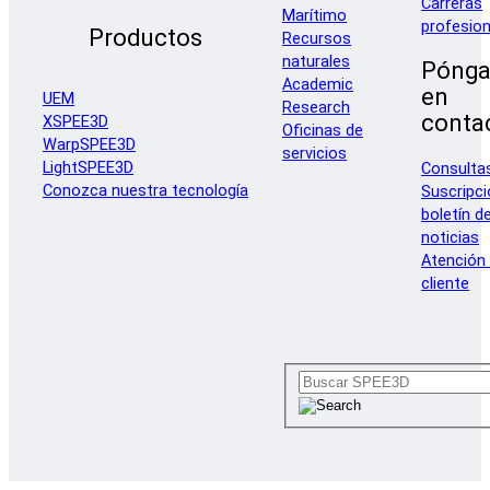
Carreras
Marítimo
profesion
Productos
Recursos
naturales
Pónga
Academic
en
UEM
Research
conta
XSPEE3D
Oficinas de
WarpSPEE3D
servicios
LightSPEE3D
Consulta
Conozca nuestra tecnología
Suscripci
boletín d
noticias
Atención 
cliente