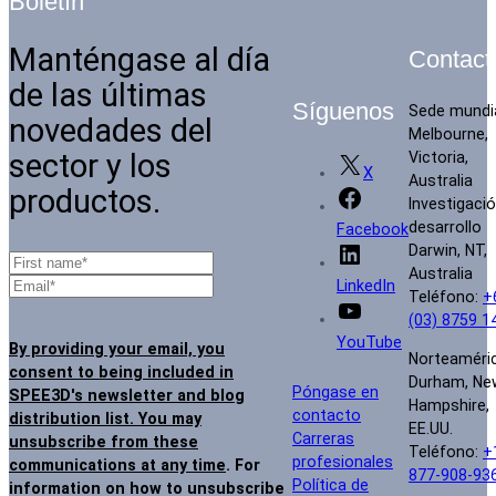
Boletín
Manténgase al día
Contact
de las últimas
Síguenos
Sede mundi
novedades del
Melbourne,
sector y los
Victoria,
X
Australia
productos.
Investigació
desarrollo
Facebook
Darwin, NT,
Australia
LinkedIn
Teléfono:
+
(03) 8759 1
YouTube
By providing your email, you
Norteaméri
consent to being included in
Durham, Ne
Póngase en
SPEE3D's newsletter and blog
Hampshire,
contacto
distribution list. You may
EE.UU.
Carreras
unsubscribe from these
Teléfono:
+
profesionales
communications at any time
. For
877-908-93
Política de
information on how to unsubscribe