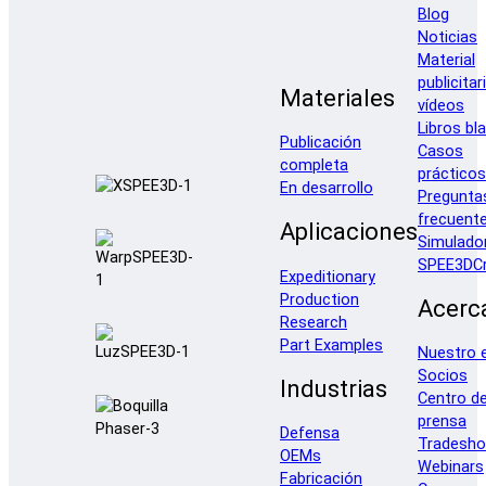
Blog
Noticias
Material
publicitar
Materiales
vídeos
Libros bl
Publicación
Casos
completa
prácticos
En desarrollo
Pregunta
frecuent
Aplicaciones
Simulado
SPEE3DCr
Expeditionary
Production
Acerc
Research
Part Examples
Nuestro 
Socios
Industrias
Centro d
prensa
Defensa
Tradesh
OEMs
Webinars
Fabricación