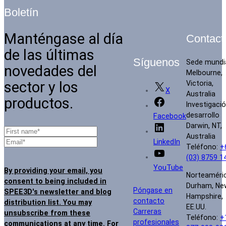
Boletín
Manténgase al día
Contact
de las últimas
Síguenos
Sede mundi
novedades del
Melbourne,
sector y los
Victoria,
X
Australia
productos.
Investigació
desarrollo
Facebook
Darwin, NT,
Australia
LinkedIn
Teléfono:
+
(03) 8759 1
YouTube
By providing your email, you
Norteaméri
consent to being included in
Durham, Ne
Póngase en
SPEE3D's newsletter and blog
Hampshire,
contacto
distribution list. You may
EE.UU.
Carreras
unsubscribe from these
Teléfono:
+
profesionales
communications at any time
. For