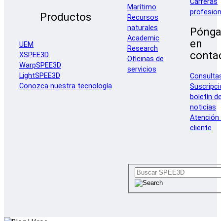
Carreras
Marítimo
profesion
Productos
Recursos
naturales
Pónga
Academic
en
UEM
Research
conta
XSPEE3D
Oficinas de
WarpSPEE3D
servicios
LightSPEE3D
Consulta
Conozca nuestra tecnología
Suscripci
boletín d
noticias
Atención 
cliente