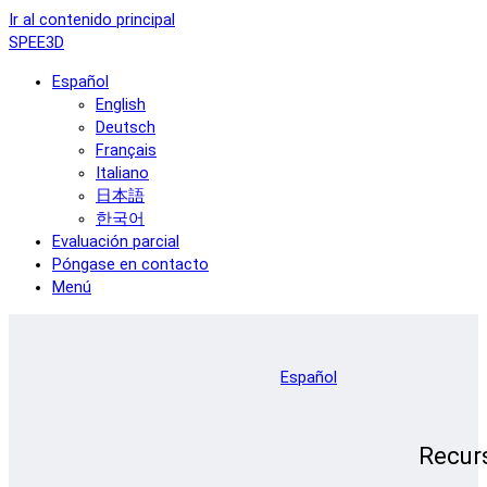
Ir al contenido principal
SPEE3D
Español
English
Deutsch
Français
Italiano
日本語
한국어
Evaluación parcial
Póngase en contacto
Menú
Español
Recur