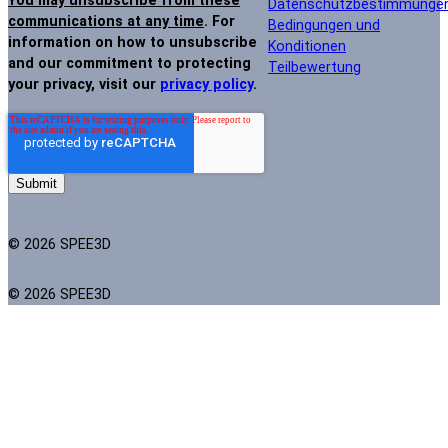
You may unsubscribe from these
Datenschutzbestimmunge
communications at any time
. For
Bedingungen und
information on how to unsubscribe
Konditionen
and our commitment to protecting
Teilbewertung
your privacy, visit our
privacy policy
.
© 2026 SPEE3D
© 2026 SPEE3D