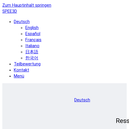
Zum Hauptinhalt springen
SPEE3D
Deutsch
English
Español
Français
Italiano
日本語
한국어
Teilbewertung
Kontakt
Menü
Deutsch
Res