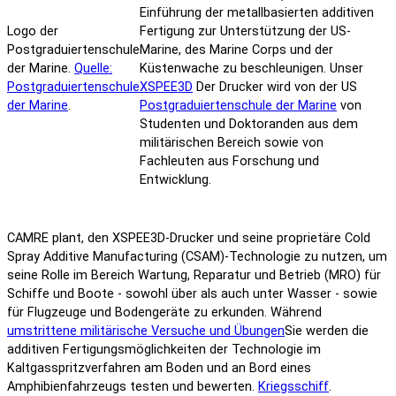
Einführung der metallbasierten additiven
Logo der
Fertigung zur Unterstützung der US-
Postgraduiertenschule
Marine, des Marine Corps und der
der Marine.
Quelle:
Küstenwache zu beschleunigen. Unser
Postgraduiertenschule
XSPEE3D
Der Drucker wird von der US
der Marine
.
Postgraduiertenschule der Marine
von
Studenten und Doktoranden aus dem
militärischen Bereich sowie von
Fachleuten aus Forschung und
Entwicklung.
CAMRE plant, den XSPEE3D-Drucker und seine proprietäre Cold
Spray Additive Manufacturing (CSAM)-Technologie zu nutzen, um
seine Rolle im Bereich Wartung, Reparatur und Betrieb (MRO) für
Schiffe und Boote - sowohl über als auch unter Wasser - sowie
für Flugzeuge und Bodengeräte zu erkunden. Während
umstrittene militärische Versuche und Übungen
Sie werden die
additiven Fertigungsmöglichkeiten der Technologie im
Kaltgasspritzverfahren am Boden und an Bord eines
Amphibienfahrzeugs testen und bewerten.
Kriegsschiff
.