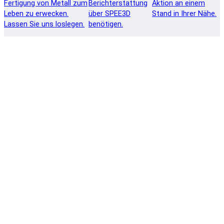
Fertigung von Metall zum
Berichterstattung
Aktion an einem
Leben zu erwecken.
über SPEE3D
Stand in Ihrer Nähe.
Lassen Sie uns loslegen.
benötigen.