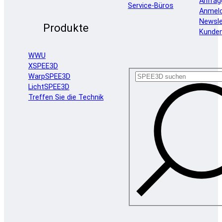
Anfrag
Service-Büros
Anmel
Newsle
Produkte
Kunde
WWU
XSPEE3D
WarpSPEE3D
LichtSPEE3D
Treffen Sie die Technik