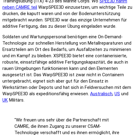
Trainingsübung (ITX) 4-23 des Marine Corps. Wo
SPEE3D nahm
neben CAMRE teil
WarpSPEE3D einzusetzen, um wichtige Teile zu
drucken, die kaputt waren und von der Bodenunterstützung
mitgebracht wurden. SPEE3D war das einzige Unternehmen für
additive Fertigung, das zu dieser Übung eingeladen wurde.
Soldaten und Wartungspersonal benötigen eine On-Demand-
Technologie zur schnellen Herstellung von Metallreparaturen und
Ersatzteilen am Ort des Bedarfs, um Ausfallzeiten zu minimieren
und im Kampf zu bleiben. XSPEE3D bietet eine containerisierte,
robuste, einsatzfähige additive Fertigungskapazität, die auch in
rauen Umgebungen funktionieren kann und den Elementen
ausgesetzt ist. Das WarpSPEE3D ist zwar nicht in Containern
untergebracht, eignet sich aber gut für den Einsatz in
Werkstätten oder Depots und hat sich in Feldversuchen mit dem
WarpSPEE3D als expeditionsfähig erwiesen.
Australisch
,
US
und
UK
Militärs.
"Wir freuen uns sehr über die Partnerschaft mit
CAMRE, die ihnen Zugang zu unserer CSAM-
Technologie verschafft und es ihnen ermöglicht, ihre