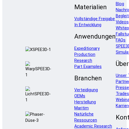
Blog
Materialien
Nachri
Beglei
Vollständige Freigabe
Videos
In Entwicklung
Whitep
Fallstu
Anwendungen
FAQs
SPEE3
Expeditionary
Simula
Production
Research
Über
Part Examples
Unser
Branchen
Partne
Press
Verteidigung
Trade
OEMs
Webina
Herstellung
Karrier
Maritim
Natürliche
Kont
Ressourcen
Academic Research