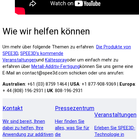
Wie wir helfen können
Um mehr über folgende Themen zu erfahren
Die Produkte von
SPEE3D
,
SPEE3D's kommende
Veranstaltungen
und
Kältespray
oder um einfach mehr zu
erfahren über
Metall-Additiv-Fertigung
können Sie uns gerne eine
E-Mail an contact@spee3d.com schicken oder uns anrufen:
Australien
: +61 (03) 8759 1464 |
USA
: +1 877-908-9369 |
Europa
:
+ 44 (808) 196-2931 |
UK
: 808-196-2931
Kontakt
Pressezentrum
Veranstaltungen
Wir sind bereit, Ihnen
Hier finden Sie
dabei zu helfen, Ihre
alles, was Sie für
Erleben Sie SPEE3D-
Anwendung zur additiven
die
Technologie in