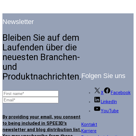
Newsletter
Bleiben Sie auf dem
Laufenden über die
neuesten Branchen-
und
Produktnachrichten.
Folgen Sie uns
X
Facebook
LinkedIn
YouTube
By providing your email, you consent
to being included in SPEE3D's
Kontakt
newsletter and blog distribution list.
Karriere