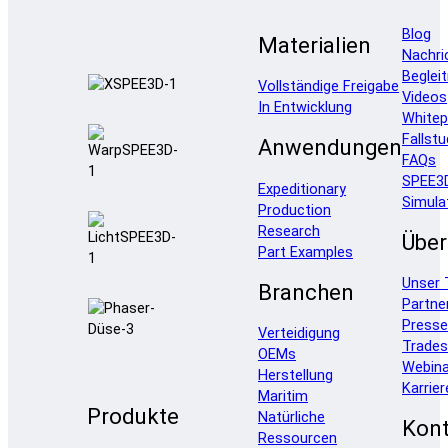
Blog
Materialien
Nachri
Beglei
Vollständige Freigabe
Videos
In Entwicklung
Whitep
Fallstu
Anwendungen
FAQs
SPEE3
Expeditionary
Simula
Production
Research
Über
Part Examples
Unser
Branchen
Partne
Press
Verteidigung
Trade
OEMs
Webina
Herstellung
Karrier
Maritim
Produkte
Natürliche
Kont
Ressourcen