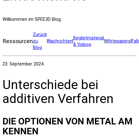
Willkommen im SPEE3D Blog.
Zurück
Begleitmaterial
Ressourcen
zu
|
Nachrichten
|
|
Whitepapers
|
Fal
& Videos
Blog
23. September 2024
Unterschiede bei
additiven Verfahren
DIE OPTIONEN VON METAL AM
KENNEN