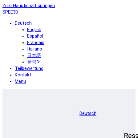
Zum Hauptinhalt springen
SPEE3D
Deutsch
English
Español
Français
Italiano
日本語
한국어
Teilbewertung
Kontakt
Menü
Deutsch
Res