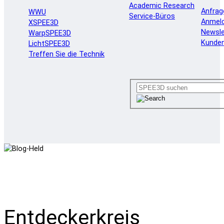
Academic Research
Anfrag
WWU
Service-Büros
Anmel
XSPEE3D
Newsle
WarpSPEE3D
Kunde
LichtSPEE3D
Treffen Sie die Technik
Entdeckerkreis