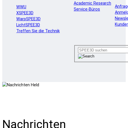
Academic Research
Anfrag
WWU
Service-Büros
Anmel
XSPEE3D
Newsle
WarpSPEE3D
Kunde
LichtSPEE3D
Treffen Sie die Technik
Nachrichten