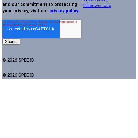
and our commitment to protecting
Teilbewertung
your privacy, visit our
privacy policy
.
© 2026 SPEE3D
© 2026 SPEE3D