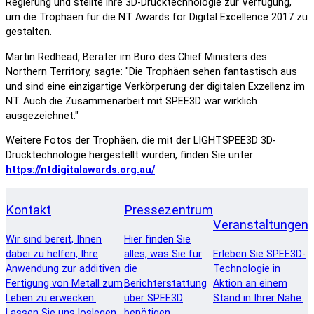
Regierung und stellte ihre 3D-Drucktechnologie zur Verfügung,
um die Trophäen für die NT Awards for Digital Excellence 2017 zu
gestalten.
Martin Redhead, Berater im Büro des Chief Ministers des
Northern Territory, sagte: "Die Trophäen sehen fantastisch aus
und sind eine einzigartige Verkörperung der digitalen Exzellenz im
NT. Auch die Zusammenarbeit mit SPEE3D war wirklich
ausgezeichnet."
Weitere Fotos der Trophäen, die mit der LIGHTSPEE3D 3D-
Drucktechnologie hergestellt wurden, finden Sie unter
https://ntdigitalawards.org.au/
Kontakt
Pressezentrum
Veranstaltungen
Wir sind bereit, Ihnen
Hier finden Sie
dabei zu helfen, Ihre
alles, was Sie für
Erleben Sie SPEE3D-
Anwendung zur additiven
die
Technologie in
Fertigung von Metall zum
Berichterstattung
Aktion an einem
Leben zu erwecken.
über SPEE3D
Stand in Ihrer Nähe.
Lassen Sie uns loslegen.
benötigen.