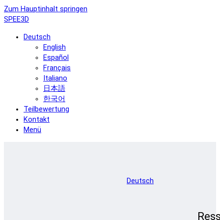
Zum Hauptinhalt springen
SPEE3D
Deutsch
English
Español
Français
Italiano
日本語
한국어
Teilbewertung
Kontakt
Menü
Deutsch
Res