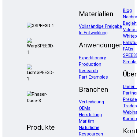
Blog
Materialien
Nachri
Beglei
Vollständige Freigabe
Videos
In Entwicklung
Whitep
Fallstu
Anwendungen
FAQs
SPEE3
Expeditionary
Simula
Production
Research
Über
Part Examples
Unser
Branchen
Partne
Press
Verteidigung
Trade
OEMs
Webina
Herstellung
Karrier
Maritim
Produkte
Natürliche
Kont
Ressourcen