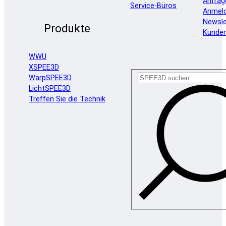
Anfrag
Service-Büros
Anmel
Newsle
Produkte
Kunde
WWU
XSPEE3D
WarpSPEE3D
LichtSPEE3D
Treffen Sie die Technik