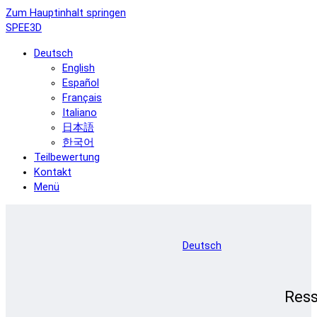
Zum Hauptinhalt springen
SPEE3D
Deutsch
English
Español
Français
Italiano
日本語
한국어
Teilbewertung
Kontakt
Menü
Deutsch
Res