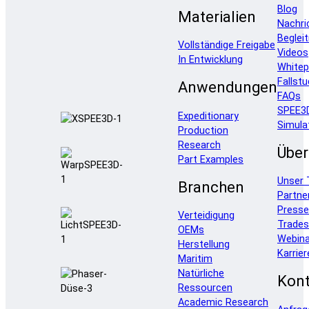
Blog
Materialien
Nachri
Beglei
Vollständige Freigabe
Videos
In Entwicklung
Whitep
Fallstu
Anwendungen
FAQs
SPEE3
Expeditionary
Simula
Production
Research
Über
Part Examples
Unser
Branchen
Partne
Press
Verteidigung
Trade
OEMs
Webina
Herstellung
Karrier
Maritim
Natürliche
Kont
Ressourcen
Academic Research