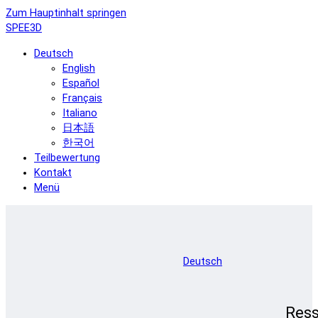
Zum Hauptinhalt springen
SPEE3D
Deutsch
English
Español
Français
Italiano
日本語
한국어
Teilbewertung
Kontakt
Menü
Deutsch
Res