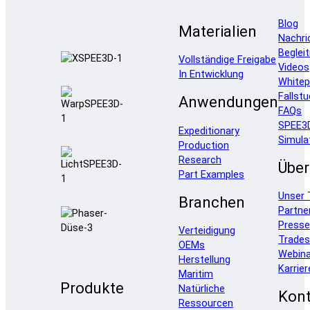
Blog
Materialien
Nachri
Beglei
Vollständige Freigabe
Videos
In Entwicklung
Whitep
Fallstu
Anwendungen
FAQs
SPEE3
Expeditionary
Simula
Production
Research
Über
Part Examples
Unser
Branchen
Partne
Press
Verteidigung
Trade
OEMs
Webina
Herstellung
Karrier
Maritim
Produkte
Natürliche
Kont
Ressourcen