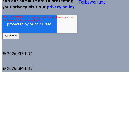
and our commitment to protecting
Teilbewertung
your privacy, visit our
privacy policy
.
© 2026 SPEE3D
© 2026 SPEE3D