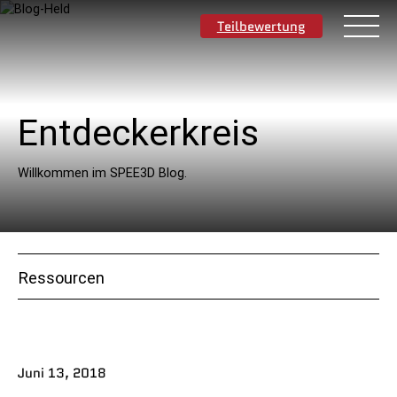
Teilbewertung
Entdeckerkreis
Deutsch
Willkommen im SPEE3D Blog.
Materialien
Anwendungen
Ressourcen
Branchen
Ressourcen
Juni 13, 2018
Über