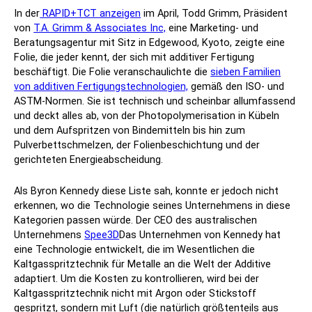
In der
RAPID+TCT anzeigen
im April, Todd Grimm, Präsident
von
T.A. Grimm & Associates Inc,
eine Marketing- und
Beratungsagentur mit Sitz in Edgewood, Kyoto, zeigte eine
Folie, die jeder kennt, der sich mit additiver Fertigung
beschäftigt. Die Folie veranschaulichte die
sieben Familien
von additiven Fertigungstechnologien,
gemäß den ISO- und
ASTM-Normen. Sie ist technisch und scheinbar allumfassend
und deckt alles ab, von der Photopolymerisation in Kübeln
und dem Aufspritzen von Bindemitteln bis hin zum
Pulverbettschmelzen, der Folienbeschichtung und der
gerichteten Energieabscheidung.
Als Byron Kennedy diese Liste sah, konnte er jedoch nicht
erkennen, wo die Technologie seines Unternehmens in diese
Kategorien passen würde. Der CEO des australischen
Unternehmens
Spee3D
Das Unternehmen von Kennedy hat
eine Technologie entwickelt, die im Wesentlichen die
Kaltgasspritztechnik für Metalle an die Welt der Additive
adaptiert. Um die Kosten zu kontrollieren, wird bei der
Kaltgasspritztechnik nicht mit Argon oder Stickstoff
gespritzt, sondern mit Luft (die natürlich größtenteils aus