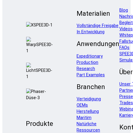
Blog
Materialien
Nachri
Beglei
Vollständige Freigabe
Videos
In Entwicklung
Whitep
Fallstu
Anwendungen
FAQs
SPEE3
Expeditionary
Simula
Production
Research
Über
Part Examples
Unser
Branchen
Partne
Press
Verteidigung
Trade
OEMs
Webina
Herstellung
Karrier
Maritim
Produkte
Natürliche
Kont
Ressourcen