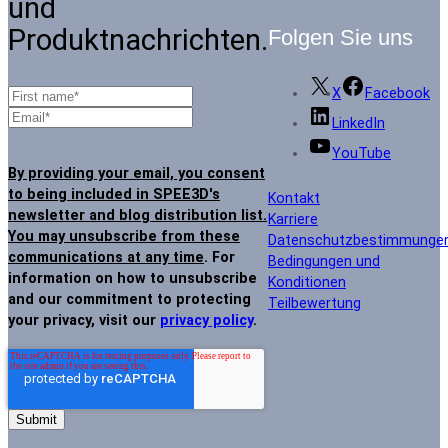
und
Produktnachrichten.
Folgen Sie uns
X
Facebook
LinkedIn
YouTube
By providing your email, you consent
to being included in SPEE3D's
Kontakt
newsletter and blog distribution list.
Karriere
You may unsubscribe from these
Datenschutzbestimmunge
communications at any time
. For
Bedingungen und
information on how to unsubscribe
Konditionen
and our commitment to protecting
Teilbewertung
your privacy, visit our
privacy policy
.