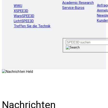
Academic Research
Anfrag
WWU
Service-Büros
Anmel
XSPEE3D
Newsle
WarpSPEE3D
Kunde
LichtSPEE3D
Treffen Sie die Technik
Nachrichten