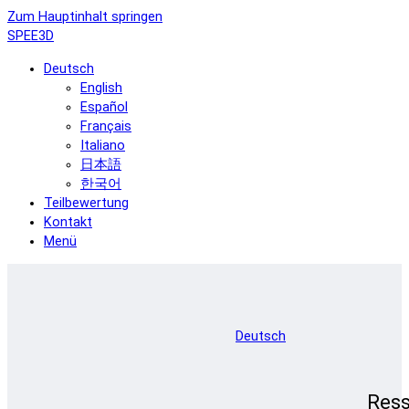
Zum Hauptinhalt springen
SPEE3D
Deutsch
English
Español
Français
Italiano
日本語
한국어
Teilbewertung
Kontakt
Menü
Deutsch
Res