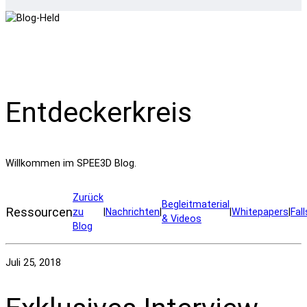
Entdeckerkreis
Willkommen im SPEE3D Blog.
Zurück
Begleitmaterial
Ressourcen
zu
|
Nachrichten
|
|
Whitepapers
|
Fal
& Videos
Blog
Juli 25, 2018