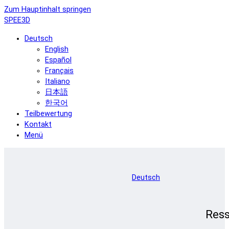
Zum Hauptinhalt springen
SPEE3D
Deutsch
English
Español
Français
Italiano
日本語
한국어
Teilbewertung
Kontakt
Menü
Deutsch
Res