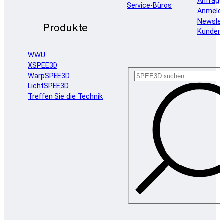
Anfrag
Service-Büros
Anmel
Newsle
Produkte
Kunde
WWU
XSPEE3D
WarpSPEE3D
LichtSPEE3D
Treffen Sie die Technik