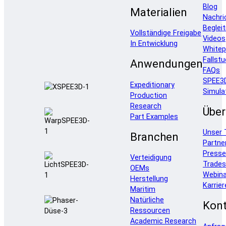
Blog
Materialien
Nachri
Beglei
Vollständige Freigabe
Videos
In Entwicklung
Whitep
Fallstu
Anwendungen
FAQs
SPEE3
Expeditionary
Simula
Production
Research
Über
Part Examples
Unser
Branchen
Partne
Press
Verteidigung
Trade
OEMs
Webina
Herstellung
Karrier
Maritim
Natürliche
Kont
Ressourcen
Academic Research