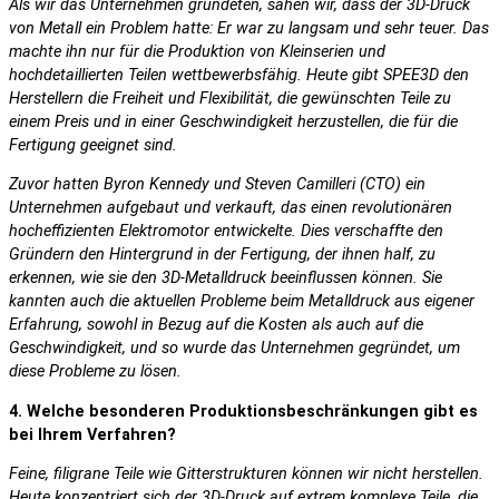
Als wir das Unternehmen gründeten, sahen wir, dass der 3D-Druck
von Metall ein Problem hatte: Er war zu langsam und sehr teuer. Das
machte ihn nur für die Produktion von Kleinserien und
hochdetaillierten Teilen wettbewerbsfähig. Heute gibt SPEE3D den
Herstellern die Freiheit und Flexibilität, die gewünschten Teile zu
einem Preis und in einer Geschwindigkeit herzustellen, die für die
Fertigung geeignet sind.
Zuvor hatten Byron Kennedy und Steven Camilleri (CTO) ein
Unternehmen aufgebaut und verkauft, das einen revolutionären
hocheffizienten Elektromotor entwickelte. Dies verschaffte den
Gründern den Hintergrund in der Fertigung, der ihnen half, zu
erkennen, wie sie den 3D-Metalldruck beeinflussen können. Sie
kannten auch die aktuellen Probleme beim Metalldruck aus eigener
Erfahrung, sowohl in Bezug auf die Kosten als auch auf die
Geschwindigkeit, und so wurde das Unternehmen gegründet, um
diese Probleme zu lösen.
4. Welche besonderen Produktionsbeschränkungen gibt es
bei Ihrem Verfahren?
Feine, filigrane Teile wie Gitterstrukturen können wir nicht herstellen.
Heute konzentriert sich der 3D-Druck auf extrem komplexe Teile, die