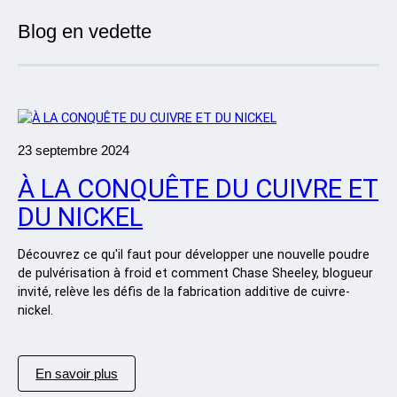
Blog en vedette
Contact
23 septembre 2024
À LA CONQUÊTE DU CUIVRE ET
Suivez-nous
DU NICKEL
X
Facebook
LinkedIn
YouTube
Découvrez ce qu'il faut pour développer une nouvelle poudre
de pulvérisation à froid et comment Chase Sheeley, blogueur
invité, relève les défis de la fabrication additive de cuivre-
nickel.
En savoir plus