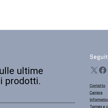
Seguit
X
Facebook
Li
ulle ultime
i prodotti.
Contatto
Carriera
Informativa
Termini e c