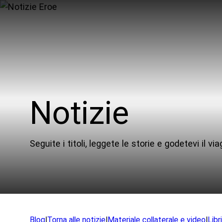
Notizie
I m
Comu
Seguite i titoli, leggete le storie e godetevi il via
In sv
App
Exped
Blog
|
Torna alle notizie
|
Materiale collaterale e video
|
Libr