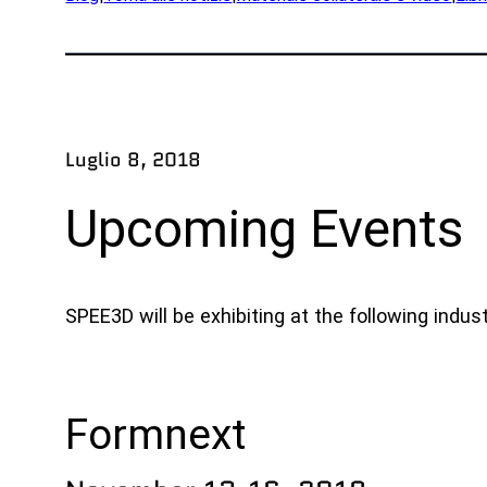
Prod
Rese
Prodotti
Part
UEM
XSPEE3D
Ind
Luglio 8, 2018
WarpSPEE3D
Difes
LuceSPEE3D
Upcoming Events
OEM
Incontrare la tecnologia
Prod
Mari
SPEE3D will be exhibiting at the following indus
Risor
Acad
Uffici
Formnext