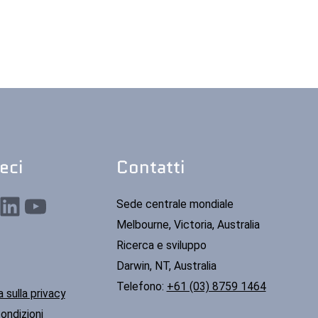
eci
Contatti
nkedIn
YouTube
Sede centrale mondiale
Melbourne, Victoria, Australia
Ricerca e sviluppo
Darwin, NT, Australia
Telefono:
+61 (03) 8759 1464
 sulla privacy
ondizioni