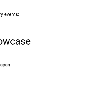
ry events:
owcase
Japan