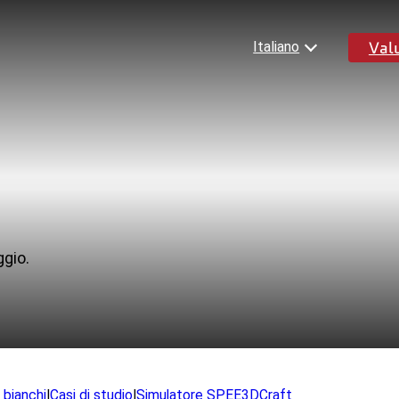
Val
Italiano
English
Español
Deutsch
Français
ateriali
Risorse
日本語
한국어
nicato completo
Blog
ggio.
iluppo
Notizie
Materiale collaterale e vide
licazioni
Libri bianchi
Casi di studio
itionary
i bianchi
|
Casi di studio
|
Simulatore SPEE3DCraft
Domande frequenti