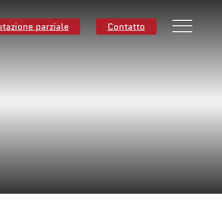
utazione parziale
Contatto
Contatti
Sede centrale mondiale
Melbourne, Victoria, Australia
Ricerca e sviluppo
Darwin, NT, Australia
o
Telefono:
+61 (03) 8759 1464
Nord America
Wilmington, Delaware, USA