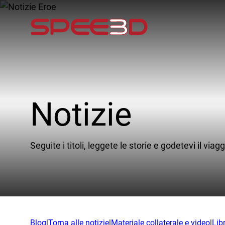
Notizie
I m
Comu
Seguite i titoli, leggete le storie e godetevi il viagg
In sv
App
Exped
Blog
|
Torna alle notizie
|
Materiale collaterale e video
|
Lib