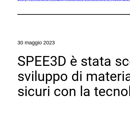
Produ
Rese
Prodotti
Part
UEM
XSPEE3D
Ind
WarpSPEE3D
30 maggio 2023
Difes
LuceSPEE3D
SPEE3D è stata scel
OEM
Incontrare la tecnologia
Prod
sviluppo di materia
Marit
sicuri con la tecno
Risor
Acad
Uffici