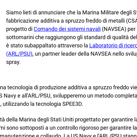
Assistenza clienti
Siamo lieti di annunciare che la Marina Militare degli St
fabbricazione additiva a spruzzo freddo di metalli (CSA
progetto di
Comando dei sistemi navali
(NAVSEA) per 
sottomarini che raggiungono gli standard di qualità
è stato subappaltato attraverso la
Laboratorio di ricer
(ARL/PSU)
, un partner leader della NAVSEA nello svilu
spray.
una tecnologia di produzione additiva a spruzzo freddo v
US Navy e all'ARL/PSU, svilupperemo un metodo complet
ci, utilizzando la tecnologia SPEE3D.
ella Marina degli Stati Uniti progettato per garantire la s
temi sono sottoposti a un controllo rigoroso per garantire la
, manutenzione e collaudo. La US Navy e l'ARL/PSU stan