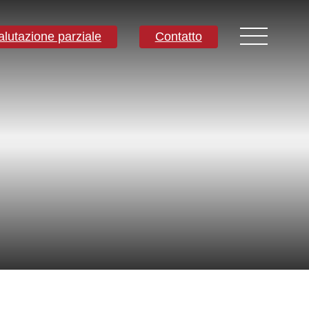
alutazione parziale
Contatto
Contatti
Sede centrale mondiale
Melbourne, Victoria, Australia
Ricerca e sviluppo
Darwin, NT, Australia
Telefono:
+61 (03) 8759 1464
Nord America
Wilmington, Delaware, USA