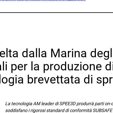
ction
Simulatore SPEE3DCraft
arch
 Examples
Circa
ustrie
Il nostro team
Partner
a
ta dalla Marina degli 
Centro stampa
Tradeshows & Webinars
uzione
li per la produzione d
Carriera
timo
logia brevettata di s
se naturali
Contatto
emic Research
 di servizio
Richieste di informazioni
La tecnologia AM leader di SPEE3D produrrà parti on
Iscrizione alla newsletter
soddisfano i rigorosi standard di conformità SUBSAFE