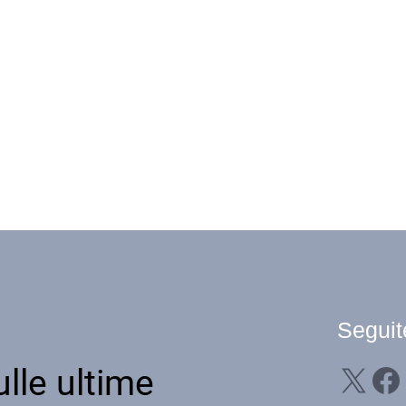
Seguit
X
Facebook
Li
lle ultime