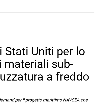
Telefono:
+1 877-908-9369
Regno Unito/Europa
Londra, Regno Unito
Telefono:
+44 (808) 196-2931
Stati Uniti per lo
Seguiteci
X
Facebook
LinkedIn
YouTube
i materiali sub-
pruzzatura a freddo
-demand per il progetto marittimo NAVSEA che