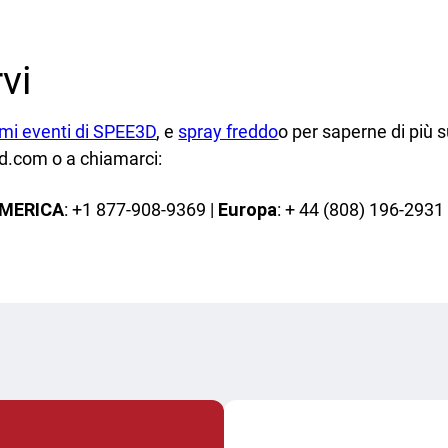
vi
imi eventi di SPEE3D
, e
spray freddo
o per saperne di più 
3d.com o a chiamarci:
AMERICA
: +1 877-908-9369 |
Europa
: + 44 (808) 196-2931