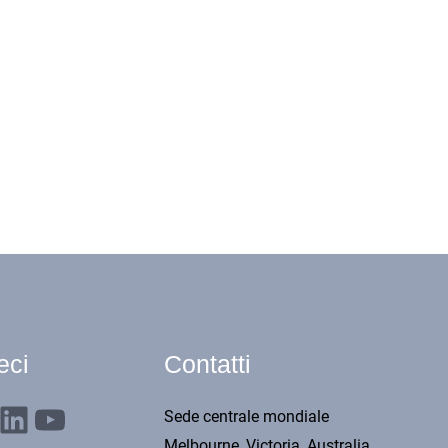
eci
Contatti
nkedIn
YouTube
Sede centrale mondiale
Melbourne, Victoria, Australia