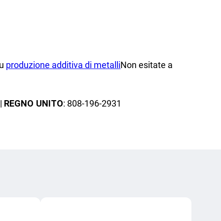
su
produzione additiva di metalli
Non esitate a
 |
REGNO UNITO
: 808-196-2931