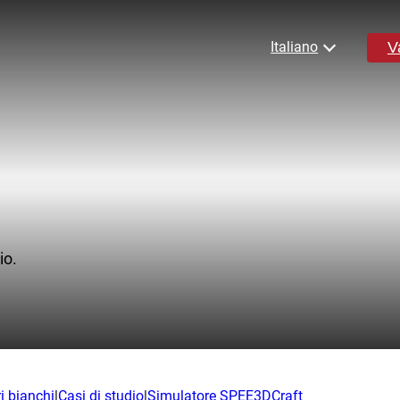
V
Italiano
English
Español
Deutsch
Français
ateriali
Risorse
日本語
한국어
nicato completo
Blog
io.
iluppo
Notizie
Materiale collaterale e video
licazioni
Libri bianchi
Casi di studio
itionary
ri bianchi
|
Casi di studio
|
Simulatore SPEE3DCraft
Domande frequenti