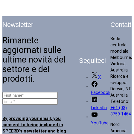
Contatti
Newsletter
Rimanete
Sede
centrale
aggiornati sulle
mondiale
ultime novità del
Melbourne,
Seguiteci
Victoria,
settore e dei
Australia
prodotti.
Ricerca e
X
sviluppo
Darwin, NT,
Facebook
Australia
Telefono:
+61 (03)
LinkedIn
8759 1464
By providing your email, you
YouTube
Nord
consent to being included in
America
SPEE3D's newsletter and blog