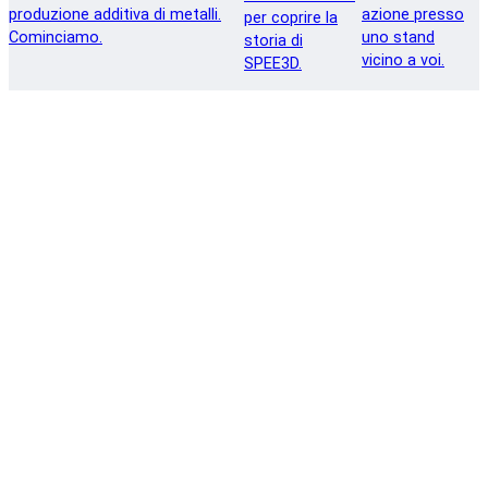
produzione additiva di metalli.
azione presso
per coprire la
Cominciamo.
uno stand
storia di
vicino a voi.
SPEE3D.