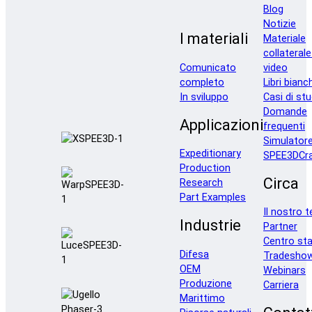
Blog
Notizie
I materiali
Materiale
collaterale
Comunicato
video
completo
Libri bianc
In sviluppo
Casi di stu
Domande
Applicazioni
frequenti
Simulator
Expeditionary
SPEE3DCra
Production
Circa
Research
Part Examples
Il nostro 
Industrie
Partner
Centro st
Difesa
Tradesho
OEM
Webinars
Produzione
Carriera
Marittimo