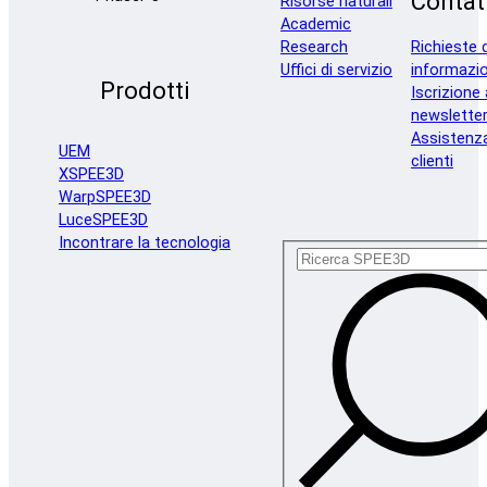
Contat
Risorse naturali
Academic
Research
Richieste d
Uffici di servizio
informazio
Prodotti
Iscrizione 
newslette
Assistenz
UEM
clienti
XSPEE3D
WarpSPEE3D
LuceSPEE3D
Incontrare la tecnologia