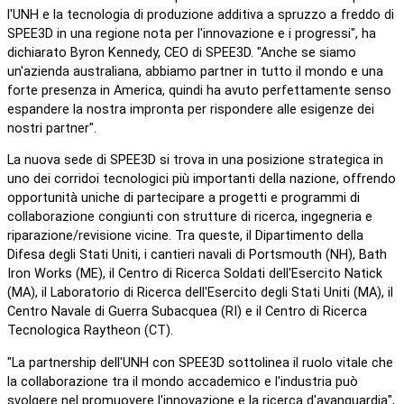
l'UNH e la tecnologia di produzione additiva a spruzzo a freddo di
SPEE3D in una regione nota per l'innovazione e i progressi", ha
dichiarato Byron Kennedy, CEO di SPEE3D. "Anche se siamo
un'azienda australiana, abbiamo partner in tutto il mondo e una
forte presenza in America, quindi ha avuto perfettamente senso
espandere la nostra impronta per rispondere alle esigenze dei
nostri partner".
La nuova sede di SPEE3D si trova in una posizione strategica in
uno dei corridoi tecnologici più importanti della nazione, offrendo
opportunità uniche di partecipare a progetti e programmi di
collaborazione congiunti con strutture di ricerca, ingegneria e
riparazione/revisione vicine. Tra queste, il Dipartimento della
Difesa degli Stati Uniti, i cantieri navali di Portsmouth (NH), Bath
Iron Works (ME), il Centro di Ricerca Soldati dell'Esercito Natick
(MA), il Laboratorio di Ricerca dell'Esercito degli Stati Uniti (MA), il
Centro Navale di Guerra Subacquea (RI) e il Centro di Ricerca
Tecnologica Raytheon (CT).
"La partnership dell'UNH con SPEE3D sottolinea il ruolo vitale che
la collaborazione tra il mondo accademico e l'industria può
svolgere nel promuovere l'innovazione e la ricerca d'avanguardia",