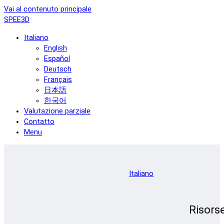
Vai al contenuto principale
SPEE3D
Italiano
English
Español
Deutsch
Français
日本語
한국어
Valutazione parziale
Contatto
Menu
Italiano
Risors