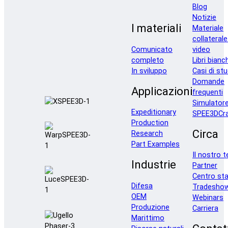
Blog
Notizie
I materiali
Materiale
collaterale
Comunicato
video
completo
Libri bianc
In sviluppo
Casi di stu
Domande
Applicazioni
frequenti
Simulator
Expeditionary
SPEE3DCra
Production
Circa
Research
Part Examples
Il nostro 
Industrie
Partner
Centro st
Difesa
Tradesho
OEM
Webinars
Produzione
Carriera
Marittimo