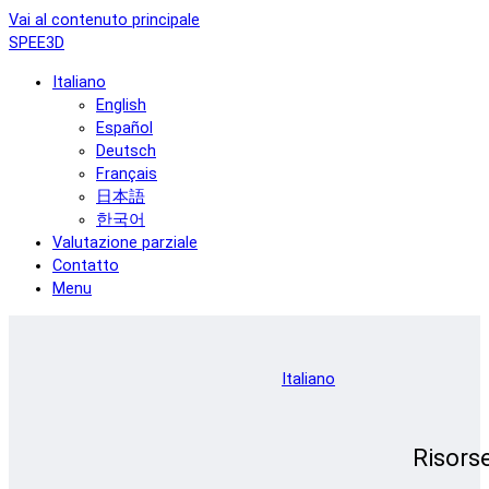
Vai al contenuto principale
SPEE3D
Italiano
English
Español
Deutsch
Français
日本語
한국어
Valutazione parziale
Contatto
Menu
Italiano
Risors