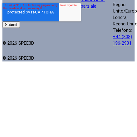
Regno
parziale
Unito/Euro
Londra,
Regno Unit
Telefono:
+44 (808)
© 2026 SPEE3D
196-2931
© 2026 SPEE3D