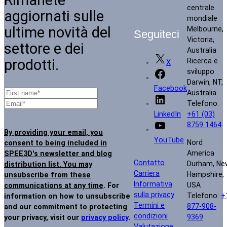
centrale
aggiornati sulle
mondiale
ultime novità del
Melbourne,
Seguiteci
Victoria,
settore e dei
Australia
prodotti.
Ricerca e
X
sviluppo
Darwin, NT,
Facebook
Australia
Telefono:
+61 (03)
LinkedIn
8759 1464
By providing your email, you
YouTube
Nord
consent to being included in
America
SPEE3D's newsletter and blog
Contatto
Durham, Ne
distribution list. You may
Carriera
Hampshire,
unsubscribe from these
Informativa
USA
communications at any time
. For
sulla privacy
Telefono:
+
information on how to unsubscribe
Termini e
877-908-
and our commitment to protecting
condizioni
9369
your privacy, visit our
privacy policy
.
Valutazione