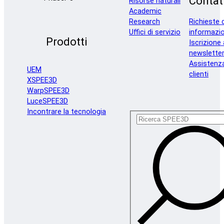
Contat
Risorse naturali
Academic
Research
Richieste d
Uffici di servizio
informazio
Prodotti
Iscrizione 
newslette
Assistenz
UEM
clienti
XSPEE3D
WarpSPEE3D
LuceSPEE3D
Incontrare la tecnologia