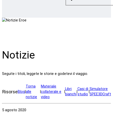
Notizie
Seguite i titoli, leggete le storie e godetevi il viaggio.
Torna
Materiale
Libri
Casi di
Simulatore
Risorse
Blog
|
alle
|
collaterale e
|
|
|
bianchi
studio
SPEE3DCraft
notizie
video
5 agosto 2020