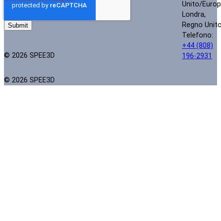
Unito/Euro
Londra,
Regno Unit
Telefono:
+44 (808)
© 2026 SPEE3D
196-2931
© 2026 SPEE3D