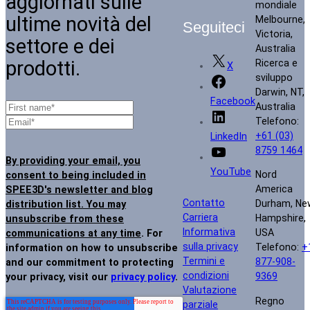
aggiornati sulle
mondiale
ultime novità del
Melbourne,
Seguiteci
Victoria,
settore e dei
Australia
prodotti.
Ricerca e
X
sviluppo
Darwin, NT,
Facebook
Australia
Telefono:
+61 (03)
LinkedIn
8759 1464
By providing your email, you
YouTube
Nord
consent to being included in
America
SPEE3D's newsletter and blog
Contatto
Durham, Ne
distribution list. You may
Carriera
Hampshire,
unsubscribe from these
Informativa
USA
communications at any time
. For
sulla privacy
Telefono:
+
information on how to unsubscribe
Termini e
877-908-
and our commitment to protecting
condizioni
9369
your privacy, visit our
privacy policy
.
Valutazione
Regno
parziale