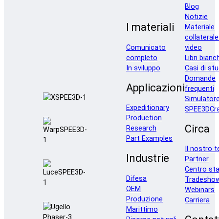
Blog
Notizie
I materiali
Materiale
collaterale
Comunicato
video
completo
Libri bianc
In sviluppo
Casi di stu
Domande
Applicazioni
frequenti
Simulator
Expeditionary
SPEE3DCra
Production
Circa
Research
Part Examples
Il nostro 
Industrie
Partner
Centro st
Difesa
Tradesho
OEM
Webinars
Produzione
Carriera
Marittimo