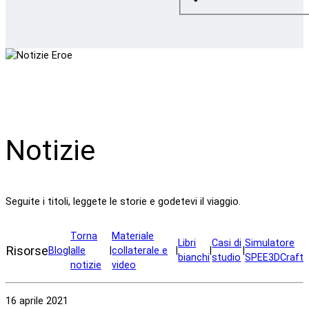
Notizie
Seguite i titoli, leggete le storie e godetevi il viaggio.
Torna
Materiale
Libri
Casi di
Simulatore
Risorse
Blog
|
alle
|
collaterale e
|
|
|
bianchi
studio
SPEE3DCraft
notizie
video
16 aprile 2021