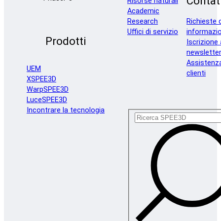
Contat
Risorse naturali
Academic
Research
Richieste d
Uffici di servizio
informazio
Prodotti
Iscrizione 
newslette
Assistenz
UEM
clienti
XSPEE3D
WarpSPEE3D
LuceSPEE3D
Incontrare la tecnologia