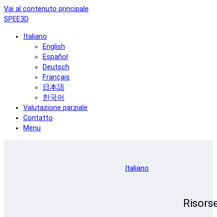
Vai al contenuto principale
SPEE3D
Italiano
English
Español
Deutsch
Français
日本語
한국어
Valutazione parziale
Contatto
Menu
Italiano
Risors