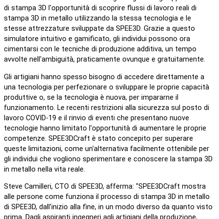
di stampa 3D l'opportunità di scoprire flussi di lavoro reali di
stampa 3D in metallo utilizzando la stessa tecnologia e le
stesse attrezzature sviluppate da SPEE3D. Grazie a questo
simulatore intuitivo e gamificato, gli individui possono ora
cimentarsi con le tecniche di produzione additiva, un tempo
avvolte nell'ambiguità, praticamente ovunque e gratuitamente.
Gli artigiani hanno spesso bisogno di accedere direttamente a
una tecnologia per perfezionare o sviluppare le proprie capacità
produttive o, se la tecnologia è nuova, per impararne il
funzionamento. Le recenti restrizioni alla sicurezza sul posto di
lavoro COVID-19 e il rinvio di eventi che presentano nuove
tecnologie hanno limitato l'opportunità di aumentare le proprie
competenze. SPEE3DCraft è stato concepito per superare
queste limitazioni, come un'alternativa facilmente ottenibile per
gli individui che vogliono sperimentare e conoscere la stampa 3D
in metallo nella vita reale.
Steve Camilleri, CTO di SPEE3D, afferma: "SPEE3DCraft mostra
alle persone come funziona il processo di stampa 3D in metallo
di SPEE3D, dall'inizio alla fine, in un modo diverso da quanto visto
prima. Dagli aspiranti ingegneri agli artigiani della produzione,