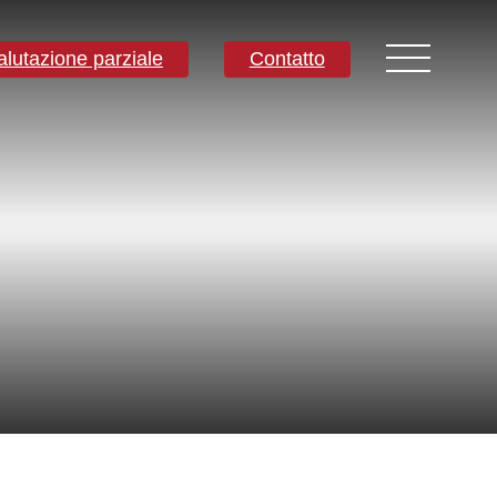
alutazione parziale
Contatto
Contatti
Sede centrale mondiale
Melbourne, Victoria, Australia
Ricerca e sviluppo
Darwin, NT, Australia
o
Telefono:
+61 (03) 8759 1464
Nord America
Wilmington, Delaware, USA