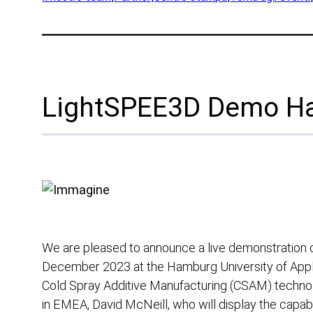
Prod
Rese
Part
Ind
LightSPEE3D Demo Ham
Difes
OEM
Prod
Mari
Risor
Acad
We are pleased to announce a live demonstration o
Uffici
December 2023 at the Hamburg University of Applie
Cold Spray Additive Manufacturing (CSAM) technol
in EMEA, David McNeill, who will display the capabi