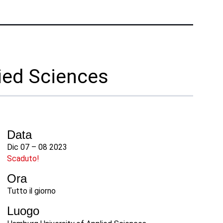
Telefono:
+1 877-908-9369
Regno Unito/Europa
Londra, Regno Unito
Telefono:
+44 (808) 196-2931
ied Sciences
Seguiteci
X
Facebook
LinkedIn
YouTube
Data
Dic 07 – 08 2023
Scaduto!
Ora
Tutto il giorno
Luogo