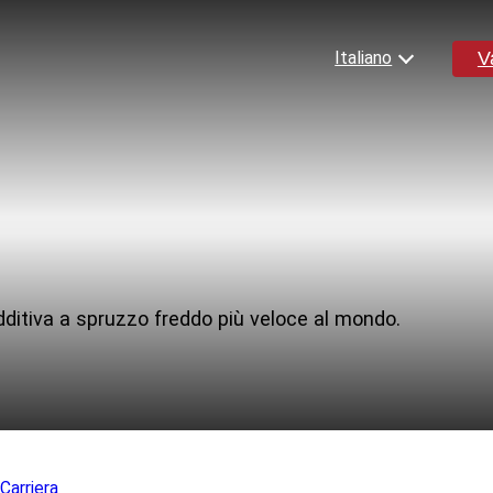
V
Italiano
English
Español
Deutsch
Français
ateriali
Risorse
日本語
한국어
nicato completo
Blog
additiva a spruzzo freddo più veloce al mondo.
iluppo
Notizie
Materiale collaterale e vide
licazioni
Libri bianchi
Casi di studio
itionary
|
Carriera
Domande frequenti