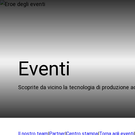
Eventi
I m
Prodotti
Comu
Scoprite da vicino la tecnologia di produzione 
UEM
In sv
XSPEE3D
WarpSPEE3D
App
LuceSPEE3D
Exped
Incontrare la tecnologia
Il nostro team
|
Partner
|
Centro stampa
|
Torna agli eventi