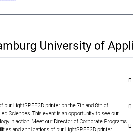
uction
Simulatore SPEE3DCraft
arch
 Examples
Circa
ustrie
Il nostro team
burg University of Appl
Partner
a
Centro stampa
Tradeshows & Webinars
uzione
Carriera
ttimo
se naturali
Contatto
emic Research
f our LightSPEE3D printer on the 7th and 8th of
 di servizio
Richieste di informazioni
d Sciences. This event is an opportunity to see our
ogy in action. Meet our Director of Corporate Programs
Iscrizione alla newsletter
lities and applications of our LightSPEE3D printer.