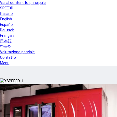
Vai al contenuto principale
SPEE3D
Italiano
English
Español
Deutsch
Français
日本語
한국어
Valutazione parziale
Contatto
Menu