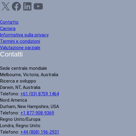
X
Facebook
LinkedIn
YouTube
Contatto
Carriera
Informativa sulla privacy
Termini e condizioni
Valutazione parziale
Contatti
Sede centrale mondiale
Melbourne, Victoria, Australia
Ricerca e sviluppo
Darwin, NT, Australia
Telefono:
+61 (03) 8759 1464
Nord America
Durham, New Hampshire, USA
Telefono:
+1 877-908-9369
Regno Unito/Europa
Londra, Regno Unito
Telefono:
+44 (808) 196-2931