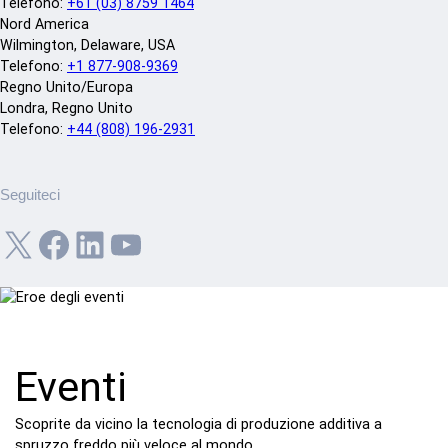
Telefono:
+61 (03) 8759 1464
Nord America
Wilmington, Delaware, USA
Telefono:
+1 877-908-9369
Regno Unito/Europa
Londra, Regno Unito
Telefono:
+44 (808) 196-2931
Seguiteci
X
Facebook
LinkedIn
YouTube
Eventi
Scoprite da vicino la tecnologia di produzione additiva a
spruzzo freddo più veloce al mondo.