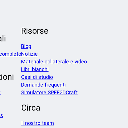
Risorse
li
Blog
completo
Notizie
Materiale collaterale e video
Libri bianchi
ioni
Casi di studio
Domande frequenti
y
Simulatore SPEE3DCraft
Circa
es
Il nostro team