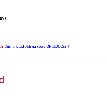
iva.
chi
|
Casi di studio
|
Simulatore SPEE3DCraft
ld