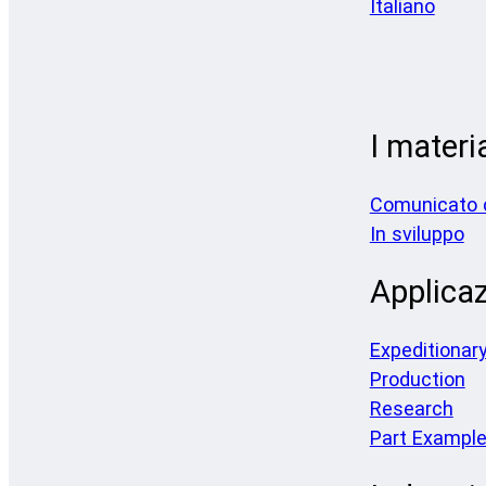
Italiano
I materia
Comunicato 
In sviluppo
Applicaz
Expeditionar
Production
Research
Part Exampl