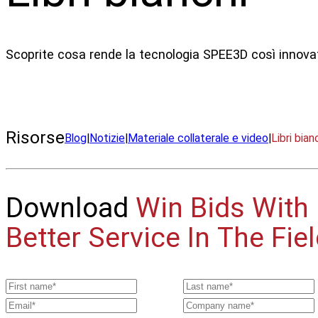
Scoprite cosa rende la tecnologia SPEE3D così innovat
Risorse
Blog
|
Notizie
|
Materiale collaterale e video
|
Libri bian
Download
Win Bids With
Better Service In The Fie