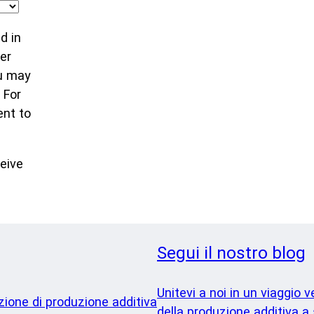
d in
er
u may
 For
nt to
eive
Segui il nostro blog
Unitevi a noi in un viaggio v
azione di produzione additiva
della produzione additiva a