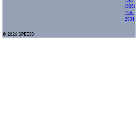
(808)
196-
2931
© 2026 SPEE3D