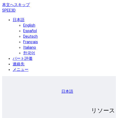
本文へスキップ
SPEE3D
日本語
English
Español
Deutsch
Français
Italiano
한국어
パート評価
連絡先
メニュー
日本語
リソース