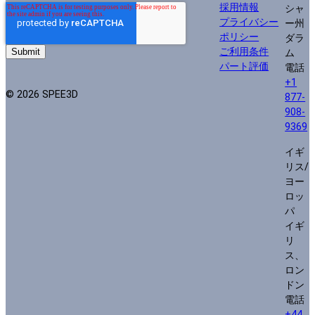
採用情報
シャ
プライバシー
ー州
ポリシー
ダラ
ご利用条件
ム
パート評価
電話
+1
© 2026 SPEE3D
877-
908-
9369
イギ
リス/
ヨー
ロッ
パ
イギ
リ
ス、
ロン
ドン
電話
+44