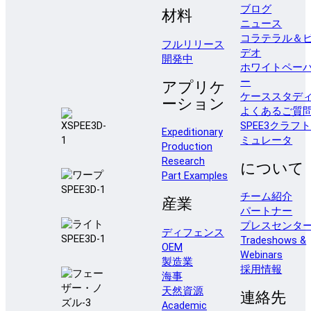
ブログ
材料
ニュース
コラテラル＆
フルリリース
デオ
開発中
ホワイトペー
ー
アプリケ
ケーススタデ
ーション
よくあるご質
SPEE3クラフ
Expeditionary
ミュレータ
Production
Research
について
Part Examples
チーム紹介
産業
パートナー
プレスセンタ
ディフェンス
Tradeshows &
OEM
Webinars
製造業
採用情報
海事
天然資源
連絡先
Academic