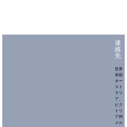
連
絡
先
世界
本部
オー
スト
ラリ
ア、
ビク
トリ
ア州
メル