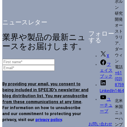
ボル
ン
研究
開発
ニュースレター
オー
スト
フォロー
業界や製品の最新ニュ
ラリ
する
ア、
ースをお届けします。
ダー
ウィ
X
ン
フ
電話
ェイス
+61
ブック
(03)
By providing your email, you consent to
8759
being included in SPEE3D's newsletter and
LinkedIn
1464
blog distribution list. You may unsubscribe
ユ
北米
from these communications at any time
.
ーチュ
米国
For information on how to unsubscribe
ーブ
ニュ
and our commitment to protecting your
ーハ
privacy, visit our
privacy policy
.
お問い合わせ
ンプ