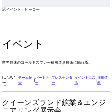
イベント
世界最速のコールドスプレー積層造形技術に触れる。
につい
チーム紹
パートナ
プレスセンタ
イベントに戻
採用情
|
|
|
|
介
ー
ー
る
報
て
クイーンズランド鉱業＆エンジ
ニアリング展示会