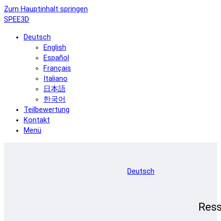
Zum Hauptinhalt springen
SPEE3D
Deutsch
English
Español
Français
Italiano
日本語
한국어
Teilbewertung
Kontakt
Menü
Deutsch
Res