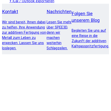
+ iCal / Outlook exportieren
Kontakt
Nachrichten
Folgen Sie
unserem Blog
Wir sind bereit, Ihnen dabei
Lesen Sie mehr
zu helfen, Ihre Anwendung
über SPEE3D,
Begleiten Sie uns auf
zur additiven Fertigung von
denn wir
eine Reise in die
Metall zum Leben zu
machen
Zukunft der additiven
erwecken. Lassen Sie uns
weiterhin
Kaltgasspritzfertigung.
loslegen.
Schlagzeilen.