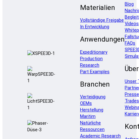
Blog
Materialien
Nachri
Beglei
Vollständige Freigabe
Videos
In Entwicklung
Whitep
Fallstu
Anwendungen
FAQs
SPEE3
Expeditionary
Simula
Production
Research
Über
Part Examples
Unser
Branchen
Partne
Press
Verteidigung
Trade
OEMs
Webina
Herstellung
Karrier
Maritim
Natürliche
Kont
Ressourcen
Academic Research