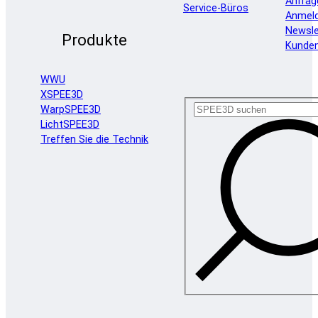
Anfrag
Service-Büros
Anmel
Newsle
Produkte
Kunde
WWU
XSPEE3D
WarpSPEE3D
LichtSPEE3D
Treffen Sie die Technik